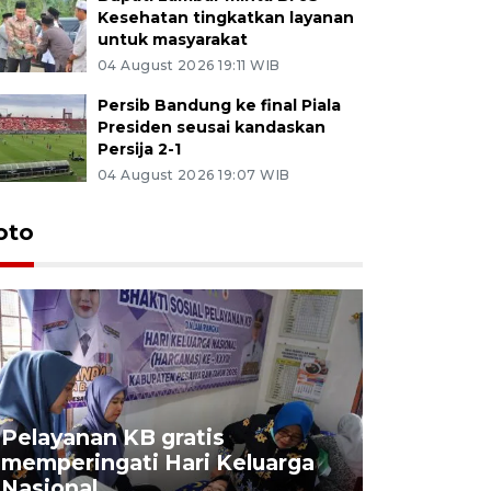
Kesehatan tingkatkan layanan
untuk masyarakat
04 August 2026 19:11 WIB
Persib Bandung ke final Piala
Presiden seusai kandaskan
Persija 2-1
04 August 2026 19:07 WIB
oto
Pelayanan KB gratis
Aksi dam
memperingati Hari Keluarga
Lampung
Nasional
MBG