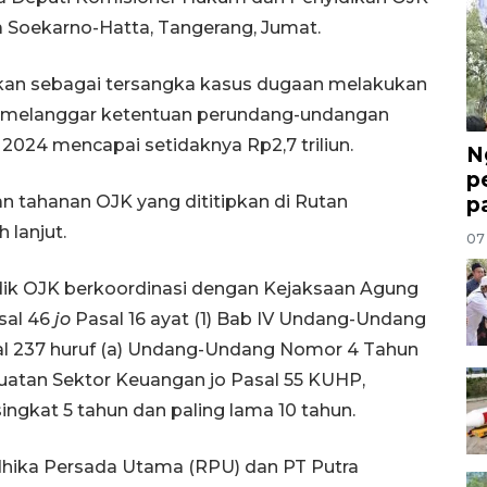
a Soekarno-Hatta, Tangerang, Jumat.
kan sebagai tersangka kasus dugaan melakukan
 melanggar ketentuan perundang-undangan
2024 mencapai setidaknya Rp2,7 triliun.
N
p
n tahanan OJK yang dititipkan di Rutan
p
 lanjut.
07
ik OJK berkoordinasi dengan Kejaksaan Agung
sal 46
jo
Pasal 16 ayat (1) Bab IV Undang-Undang
l 237 huruf (a) Undang-Undang Nomor 4 Tahun
tan Sektor Keuangan jo Pasal 55 KUHP,
ngkat 5 tahun dan paling lama 10 tahun.
ika Persada Utama (RPU) dan PT Putra