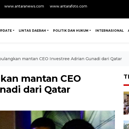
www.antaranews.com
www.antarafoto.com
UPDATE
LINTAS DAERAH
POLITIK DAN HUKUM
INTERNASIONAL
pulangkan mantan CEO Investree Adrian Gunadi dari Qatar
ngkan mantan CEO
T
nadi dari Qatar