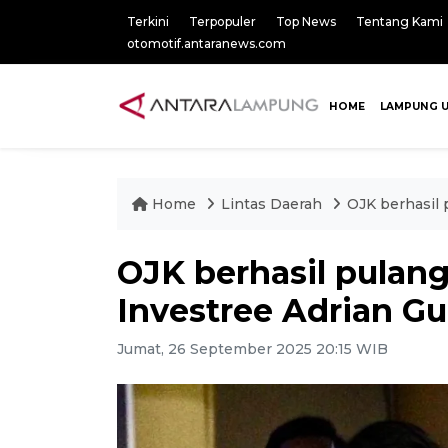
Terkini
Terpopuler
Top News
Tentang Kami
otomotif.antaranews.com
HOME
LAMPUNG 
Home
Lintas Daerah
OJK berhasil 
OJK berhasil pula
Investree Adrian Gu
Jumat, 26 September 2025 20:15 WIB