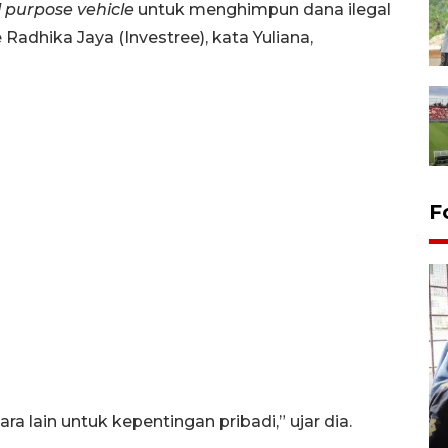
l purpose vehicle
untuk menghimpun dana ilegal
dhika Jaya (Investree), kata Yuliana,
F
Tingkat hunian hotel di
Lampung naik pada Maret
 lain untuk kepentingan pribadi,” ujar dia.
2026