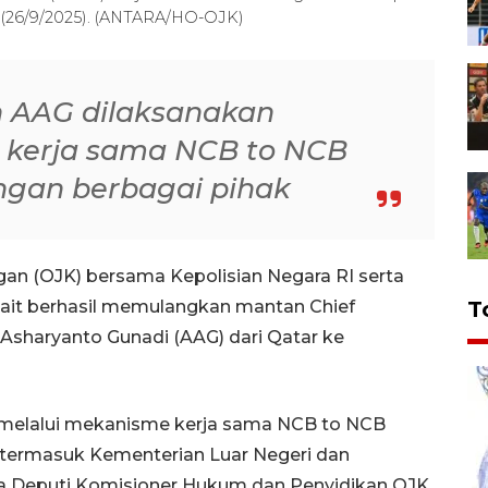
t (26/9/2025). (ANTARA/HO-OJK)
 AAG dilaksanakan
 kerja sama NCB to NCB
engan berbagai pihak
gan (OJK) bersama Kepolisian Negara RI serta
ait berhasil memulangkan mantan Chief
T
n Asharyanto Gunadi (AAG) dari Qatar ke
melalui mekanisme kerja sama NCB to NCB
, termasuk Kementerian Luar Negeri dan
ata Deputi Komisioner Hukum dan Penyidikan OJK