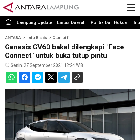
Lampung Update
Lintas Daerah
Politik Dan Hukum
In
ANTARA
Info Bisnis
Otomotif
Genesis GV60 bakal dilengkapi "Face
Connect" untuk buka tutup pintu
Senin, 27 September 2021 12:24 WIB