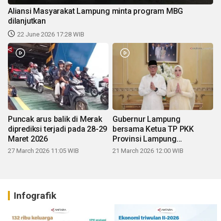
Aliansi Masyarakat Lampung minta program MBG
dilanjutkan
22 June 2026 17:28 WIB
Puncak arus balik di Merak
Gubernur Lampung
diprediksi terjadi pada 28-29
bersama Ketua TP PKK
Maret 2026
Provinsi Lampung
mengucapkan Selamat Hari
27 March 2026 11:05 WIB
21 March 2026 12:00 WIB
Raya Idul Fitri 1447 H
Infografik