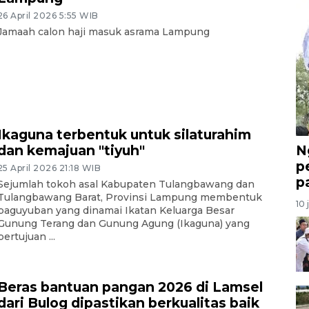
26 April 2026 5:55 WIB
Jamaah calon haji masuk asrama Lampung
Ikaguna terbentuk untuk silaturahim
N
dan kemajuan "tiyuh"
p
25 April 2026 21:18 WIB
p
Sejumlah tokoh asal Kabupaten Tulangbawang dan
Tulangbawang Barat, Provinsi Lampung membentuk
10 
paguyuban yang dinamai Ikatan Keluarga Besar
Gunung Terang dan Gunung Agung (Ikaguna) yang
bertujuan ...
Beras bantuan pangan 2026 di Lamsel
dari Bulog dipastikan berkualitas baik