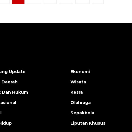
ung Update
Ekonomi
s Daerah
Wisata
ik Dan Hukum
Kesra
nasional
Olahraga
l
Sepakbola
Hidup
Liputan Khusus