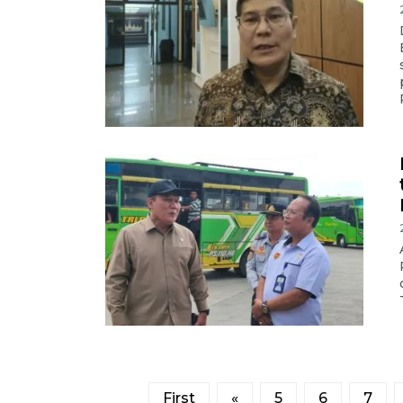
First
«
5
6
7