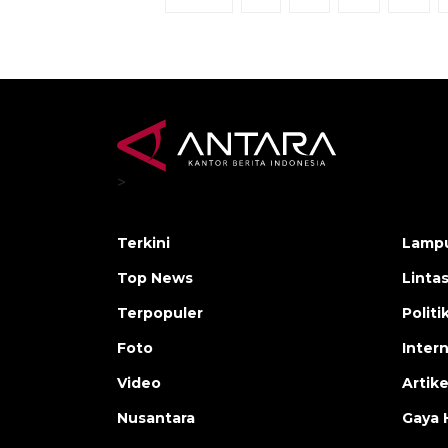
>
Terkini
Lamp
Top News
Linta
Terpopuler
Polit
Foto
Inter
Video
Artike
Nusantara
Gaya 