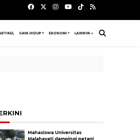
ARTIKEL
GAYA HIDUP
EKONOMI
LAINNYA
ERKINI
Mahasiswa Universitas
Malahayati dampingi petani