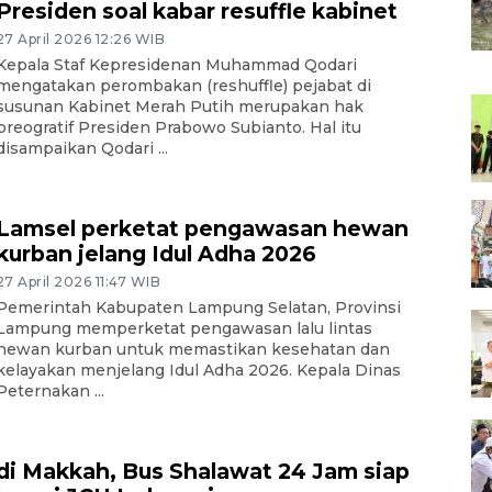
Presiden soal kabar resuffle kabinet
27 April 2026 12:26 WIB
Kepala Staf Kepresidenan Muhammad Qodari
mengatakan perombakan (reshuffle) pejabat di
susunan Kabinet Merah Putih merupakan hak
preogratif Presiden Prabowo Subianto. Hal itu
disampaikan Qodari ...
Lamsel perketat pengawasan hewan
kurban jelang Idul Adha 2026
27 April 2026 11:47 WIB
Pemerintah Kabupaten Lampung Selatan, Provinsi
Lampung memperketat pengawasan lalu lintas
hewan kurban untuk memastikan kesehatan dan
kelayakan menjelang Idul Adha 2026. Kepala Dinas
Peternakan ...
di Makkah, Bus Shalawat 24 Jam siap