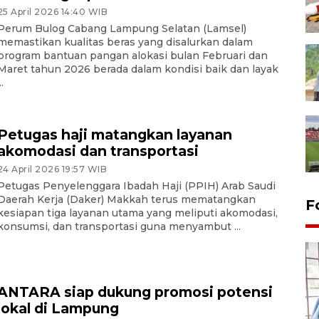
25 April 2026 14:40 WIB
Perum Bulog Cabang Lampung Selatan (Lamsel)
memastikan kualitas beras yang disalurkan dalam
program bantuan pangan alokasi bulan Februari dan
Maret tahun 2026 berada dalam kondisi baik dan layak
..
Petugas haji matangkan layanan
akomodasi dan transportasi
24 April 2026 19:57 WIB
Petugas Penyelenggara Ibadah Haji (PPIH) Arab Saudi
Daerah Kerja (Daker) Makkah terus mematangkan
F
kesiapan tiga layanan utama yang meliputi akomodasi,
konsumsi, dan transportasi guna menyambut ...
ANTARA siap dukung promosi potensi
lokal di Lampung