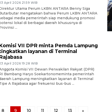
23 April 2026 21:59 WIB
Tingkat hunian hotel di
Direktur Utama Perum LKBN ANTARA Benny Siga
Lampung naik pada Maret
Butarbutar mengatakan bahwa Perum LKBN ANTARA
2026
sebagai media pemerintah siap mendukung promosi
potensi lokal di berbagai daerah khususnya di
12 May 2026 15:06 WIB
Provinsi ...
Komisi VII DPR minta Pemda Lampung
tingkatkan layanan di Terminal
Rajabasa
23 April 2026 19:28 WIB
Anggota Komisi VII Dewan Perwakilan Rakyat (DPR)
RI Bambang Haryo Soekartonomeminta pemerintah
daerah Lampung meningkatkan layanan di Terminal
Tipe A Rajabasa agar frekuensi bus-bus ...
8
9
10
11
12
13
»