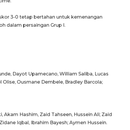
time.
, skor 3-0 tetap bertahan untuk kemenangan
h dalam persaingan Grup I.
Kounde, Dayot Upamecano, William Saliba, Lucas
l Olise, Ousmane Dembele, Bradley Barcola;
ki, Akam Hashim, Zaid Tahseen, Hussein Ali; Zaid
idane Iqbal, Ibrahim Bayesh; Aymen Hussein.