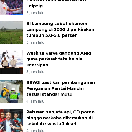
transfer Diomande dari RB
Leipzig
3 jam lalu
BI Lampung sebut ekonomi
Lampung di 2026 diperkirakan
tumbuh 5,0-5,6 persen
3 jam lalu
Waskita Karya gandeng ANRI
guna perkuat tata kelola
kearsipan
3 jam lalu
BBWS pastikan pembangunan
Pengaman Pantai Mandiri
sesuai standar mutu
4 jam lalu
Ratusan senjata api, CD porno
hingga narkoba ditemukan di
sekolah swasta Jaksel
4 jam lalu