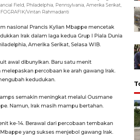
ncial Field, Philadelphia, Pennsylvania, Amerika Serikat,
INFOGRAFIK/Vintan Rahmadanti
tim nasional Prancis Kylian Mbappe mencetak
ukkan Irak dalam laga kedua Grup I Piala Dunia
hiladelphia, Amerika Serikat, Selasa WIB.
luit awal dibunyikan. Baru satu menit
h melepaskan percobaan ke arah gawang Irak.
mengubah kedudukan.
T
champs semakin meningkat melalui Ousmane
ppe. Namun, Irak masih mampu bertahan.
enit ke-14. Berawal dari percobaan tembakan
a Mbappe yang sukses menjebol gawang Irak.