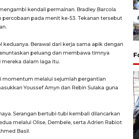
i mengambi kendali permainan. Bradley Barcola
 percobaan pada menit ke-53. Tekanan tersebut
an.
 keduanya. Berawal dari kerja sama apik dengan
 menuntaskan peluang dan membawa timnya
F
mereka dalam laga itu.
ari momentum melalui sejumlah pergantian
masukkan Youssef Amyn dan Rebin Sulaka guna
Tingkat hunian hotel di
haya. Serangan bertubi-tubi kembali dilancarkan
Lampung naik pada Maret
dua melalui Olise, Dembele, serta Adrien Rabiot
2026
Ahmed Basil.
12 May 2026 15:06 WIB