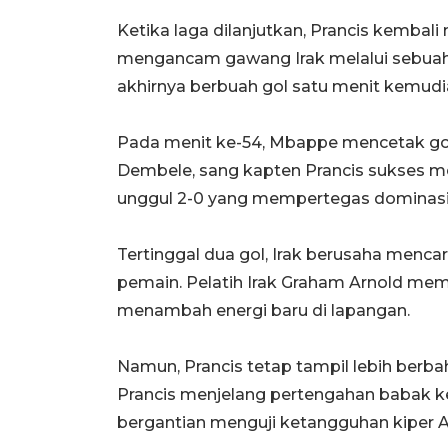
Ketika laga dilanjutkan, Prancis kembal
mengancam gawang Irak melalui sebuah
akhirnya berbuah gol satu menit kemudi
Pada menit ke-54, Mbappe mencetak gol
Dembele, sang kapten Prancis sukses
unggul 2-0 yang mempertegas dominasi 
Tertinggal dua gol, Irak berusaha menc
pemain. Pelatih Irak Graham Arnold me
menambah energi baru di lapangan.
Namun, Prancis tetap tampil lebih berba
Prancis menjelang pertengahan babak ke
bergantian menguji ketangguhan kiper 