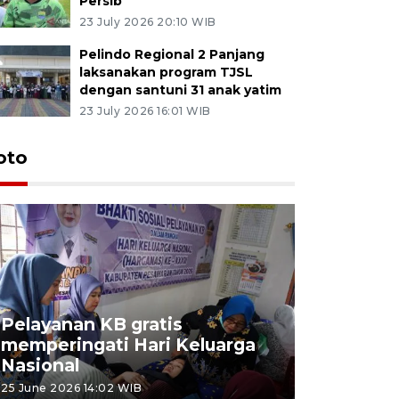
Persib
23 July 2026 20:10 WIB
Pelindo Regional 2 Panjang
laksanakan program TJSL
dengan santuni 31 anak yatim
23 July 2026 16:01 WIB
oto
Pelayanan KB gratis
Aksi dam
memperingati Hari Keluarga
Lampung
Nasional
MBG
25 June 2026 14:02 WIB
22 June 2026 