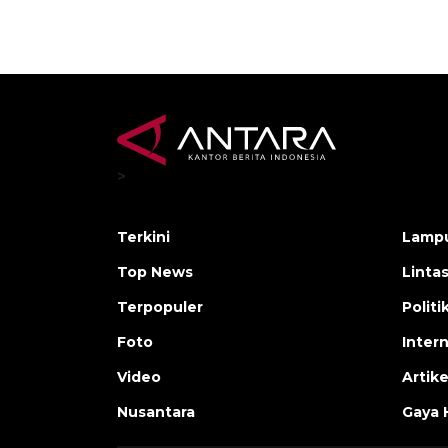
>
Terkini
Lamp
Top News
Linta
Terpopuler
Polit
Foto
Inter
Video
Artike
Nusantara
Gaya 