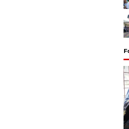
F
Tingkat hunian hotel di
Lampung naik pada Maret
2026
12 May 2026 15:06 WIB