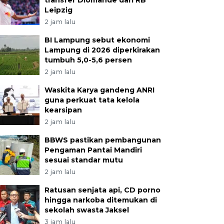
transfer Diomande dari RB
Leipzig
2 jam lalu
BI Lampung sebut ekonomi
Lampung di 2026 diperkirakan
tumbuh 5,0-5,6 persen
2 jam lalu
Waskita Karya gandeng ANRI
guna perkuat tata kelola
kearsipan
2 jam lalu
BBWS pastikan pembangunan
Pengaman Pantai Mandiri
sesuai standar mutu
2 jam lalu
Ratusan senjata api, CD porno
hingga narkoba ditemukan di
sekolah swasta Jaksel
3 jam lalu