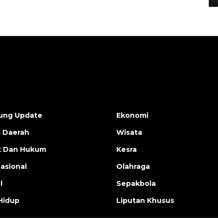
ung Update
Ekonomi
s Daerah
Wisata
ik Dan Hukum
Kesra
nasional
Olahraga
l
Sepakbola
Hidup
Liputan Khusus