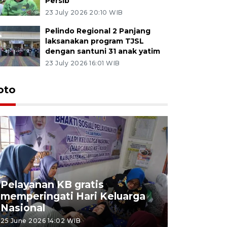
Persib
23 July 2026 20:10 WIB
Pelindo Regional 2 Panjang
laksanakan program TJSL
dengan santuni 31 anak yatim
23 July 2026 16:01 WIB
oto
Pelayanan KB gratis
Aksi dam
memperingati Hari Keluarga
Lampung
Nasional
MBG
25 June 2026 14:02 WIB
22 June 2026 