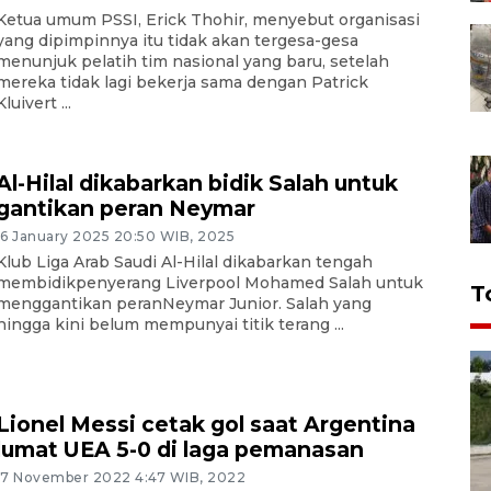
Ketua umum PSSI, Erick Thohir, menyebut organisasi
yang dipimpinnya itu tidak akan tergesa-gesa
menunjuk pelatih tim nasional yang baru, setelah
mereka tidak lagi bekerja sama dengan Patrick
Kluivert ...
Al-Hilal dikabarkan bidik Salah untuk
gantikan peran Neymar
16 January 2025 20:50 WIB, 2025
Klub Liga Arab Saudi Al-Hilal dikabarkan tengah
membidikpenyerang Liverpool Mohamed Salah untuk
T
menggantikan peranNeymar Junior. Salah yang
hingga kini belum mempunyai titik terang ...
Lionel Messi cetak gol saat Argentina
lumat UEA 5-0 di laga pemanasan
17 November 2022 4:47 WIB, 2022