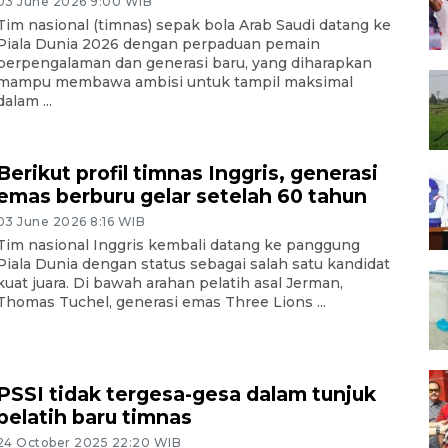
03 June 2026 9:00 WIB
Tim nasional (timnas) sepak bola Arab Saudi datang ke
Piala Dunia 2026 dengan perpaduan pemain
berpengalaman dan generasi baru, yang diharapkan
mampu membawa ambisi untuk tampil maksimal
dalam ...
Berikut profil timnas Inggris, generasi
emas berburu gelar setelah 60 tahun
03 June 2026 8:16 WIB
Tim nasional Inggris kembali datang ke panggung
Piala Dunia dengan status sebagai salah satu kandidat
kuat juara. Di bawah arahan pelatih asal Jerman,
Thomas Tuchel, generasi emas Three Lions ...
PSSI tidak tergesa-gesa dalam tunjuk
pelatih baru timnas
24 October 2025 22:20 WIB