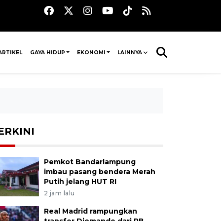
ARTIKEL
GAYA HIDUP
EKONOMI
LAINNYA
ERKINI
Pemkot Bandarlampung
imbau pasang bendera Merah
Putih jelang HUT RI
2 jam lalu
Real Madrid rampungkan