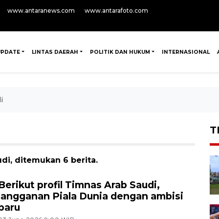
www.antaranews.com
www.antarafoto.com
UPDATE
LINTAS DAERAH
POLITIK DAN HUKUM
INTERNASIONAL
i
T
di, ditemukan 6 berita.
Berikut profil Timnas Arab Saudi,
langganan Piala Dunia dengan ambisi
baru