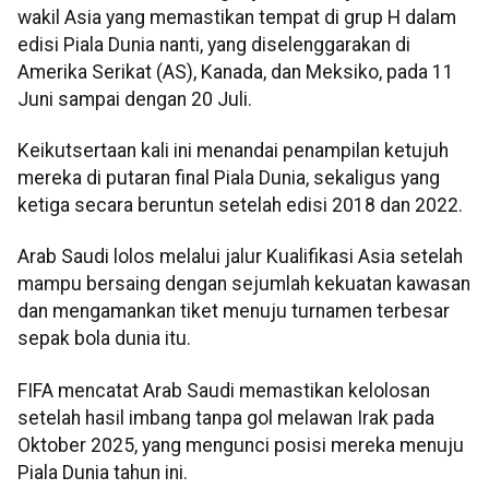
wakil Asia yang memastikan tempat di grup H dalam
edisi Piala Dunia nanti, yang diselenggarakan di
Amerika Serikat (AS), Kanada, dan Meksiko, pada 11
Juni sampai dengan 20 Juli.
Keikutsertaan kali ini menandai penampilan ketujuh
mereka di putaran final Piala Dunia, sekaligus yang
ketiga secara beruntun setelah edisi 2018 dan 2022.
Arab Saudi lolos melalui jalur Kualifikasi Asia setelah
mampu bersaing dengan sejumlah kekuatan kawasan
dan mengamankan tiket menuju turnamen terbesar
sepak bola dunia itu.
FIFA mencatat Arab Saudi memastikan kelolosan
setelah hasil imbang tanpa gol melawan Irak pada
Oktober 2025, yang mengunci posisi mereka menuju
Piala Dunia tahun ini.