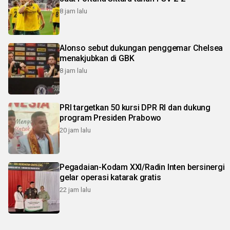
8 jam lalu
Alonso sebut dukungan penggemar Chelsea
menakjubkan di GBK
8 jam lalu
PRI targetkan 50 kursi DPR RI dan dukung
program Presiden Prabowo
20 jam lalu
Pegadaian-Kodam XXI/Radin Inten bersinergi
gelar operasi katarak gratis
22 jam lalu