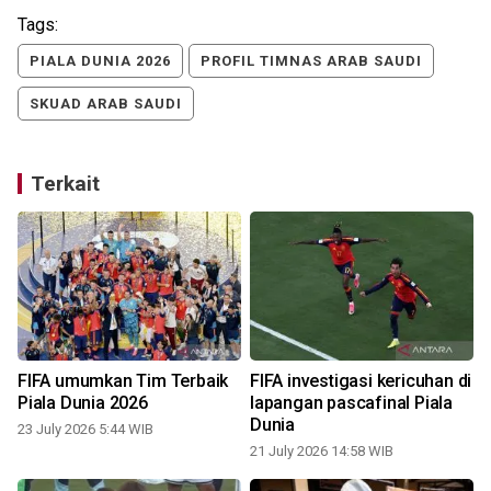
Tags:
PIALA DUNIA 2026
PROFIL TIMNAS ARAB SAUDI
SKUAD ARAB SAUDI
Terkait
FIFA umumkan Tim Terbaik
FIFA investigasi kericuhan di
Piala Dunia 2026
lapangan pascafinal Piala
Dunia
23 July 2026 5:44 WIB
2
21 July 2026 14:58 WIB