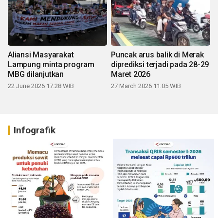
Aliansi Masyarakat
Puncak arus balik di Merak
Lampung minta program
diprediksi terjadi pada 28-29
MBG dilanjutkan
Maret 2026
22 June 2026 17:28 WIB
27 March 2026 11:05 WIB
Infografik