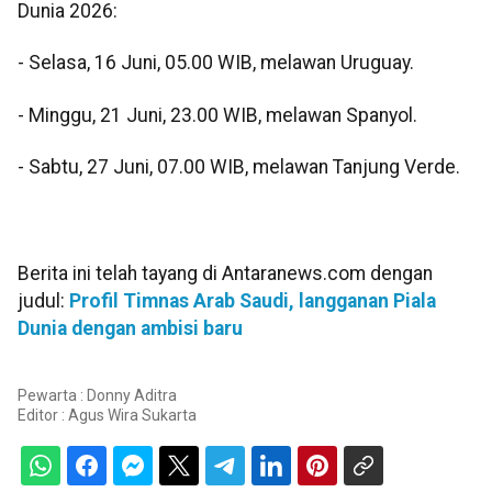
Dunia 2026:
- Selasa, 16 Juni, 05.00 WIB, melawan Uruguay.
- Minggu, 21 Juni, 23.00 WIB, melawan Spanyol.
- Sabtu, 27 Juni, 07.00 WIB, melawan Tanjung Verde.
Berita ini telah tayang di Antaranews.com dengan
judul:
Profil Timnas Arab Saudi, langganan Piala
Dunia dengan ambisi baru
Pewarta : Donny Aditra
Editor :
Agus Wira Sukarta