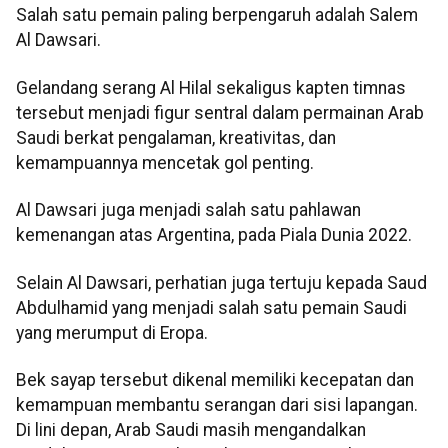
Salah satu pemain paling berpengaruh adalah Salem
Al Dawsari.
Gelandang serang Al Hilal sekaligus kapten timnas
tersebut menjadi figur sentral dalam permainan Arab
Saudi berkat pengalaman, kreativitas, dan
kemampuannya mencetak gol penting.
Al Dawsari juga menjadi salah satu pahlawan
kemenangan atas Argentina, pada Piala Dunia 2022.
Selain Al Dawsari, perhatian juga tertuju kepada Saud
Abdulhamid yang menjadi salah satu pemain Saudi
yang merumput di Eropa.
Bek sayap tersebut dikenal memiliki kecepatan dan
kemampuan membantu serangan dari sisi lapangan.
Di lini depan, Arab Saudi masih mengandalkan