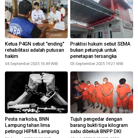
Ketua P4GN sebut "ending"
Praktisi hukum sebut SEMA
rehabilitasi adalah putusan
bukan petunjuk untuk
hakim
penetapan tersangka
1
04 September 2025 16:49 WIB
03 September 2025 19:21 WIB
Pesta narkoba, BNN
Tujuh pengedar dengan
Lampung tahan lima
barang bukti tiga kilogram
petinggi HIPMI Lampung
sabu dibekuk BNPP DKI