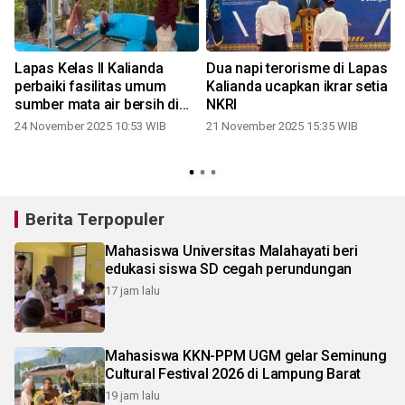
Lapas Kelas II Kalianda
Dua napi terorisme di Lapas
perbaiki fasilitas umum
Kalianda ucapkan ikrar setia
sumber mata air bersih di
NKRI
Kalianda
24 November 2025 10:53 WIB
21 November 2025 15:35 WIB
Berita Terpopuler
Mahasiswa Universitas Malahayati beri
edukasi siswa SD cegah perundungan
17 jam lalu
Mahasiswa KKN-PPM UGM gelar Seminung
Cultural Festival 2026 di Lampung Barat
19 jam lalu