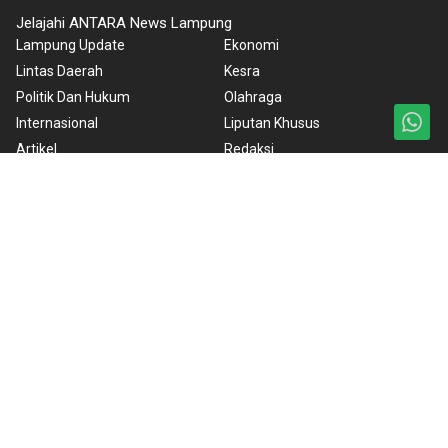
Jelajahi ANTARA News Lampung
Lampung Update
Ekonomi
Lintas Daerah
Kesra
Politik Dan Hukum
Olahraga
Internasional
Liputan Khusus
Artikel
Redaksi
Gaya Hidup
ANTARA Foto
Nasional
BrandA
Nusantara
RSS
Foto
Video
Ketentuan Penggunaan
Kebijakan Cookie
Kebijakan Privasi
Pedoman Media Siber