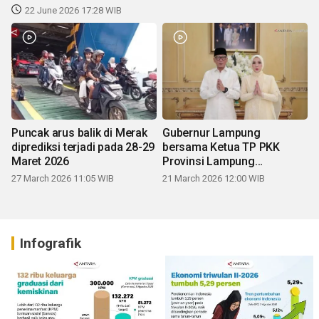
22 June 2026 17:28 WIB
Puncak arus balik di Merak
Gubernur Lampung
diprediksi terjadi pada 28-29
bersama Ketua TP PKK
Maret 2026
Provinsi Lampung
mengucapkan Selamat Hari
27 March 2026 11:05 WIB
21 March 2026 12:00 WIB
Raya Idul Fitri 1447 H
Infografik