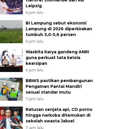
transfer Diomande dari RB
Leipzig
6 jam lalu
BI Lampung sebut ekonomi
Lampung di 2026 diperkirakan
tumbuh 5,0-5,6 persen
6 jam lalu
Waskita Karya gandeng ANRI
guna perkuat tata kelola
kearsipan
6 jam lalu
BBWS pastikan pembangunan
Pengaman Pantai Mandiri
sesuai standar mutu
7 jam lalu
Ratusan senjata api, CD porno
hingga narkoba ditemukan di
sekolah swasta Jaksel
7 jam lalu