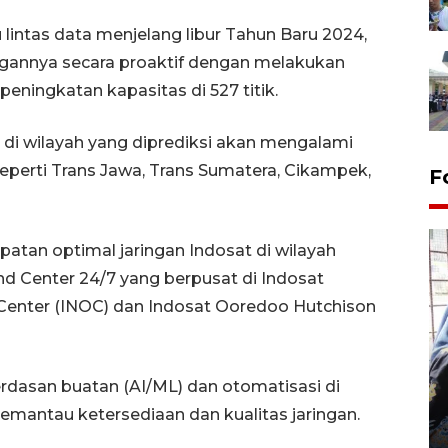
lintas data menjelang libur Tahun Baru 2024,
ngannya secara proaktif dengan melakukan
peningkatan kapasitas di 527 titik.
n di wilayah yang diprediksi akan mengalami
seperti Trans Jawa, Trans Sumatera, Cikampek,
F
patan optimal jaringan Indosat di wilayah
 Center 24/7 yang berpusat di Indosat
Center (INOC) dan Indosat Ooredoo Hutchison
Tingkat hunian hotel di
Lampung naik pada Maret
rdasan buatan (AI/ML) dan otomatisasi di
2026
mantau ketersediaan dan kualitas jaringan.
12 May 2026 15:06 WIB