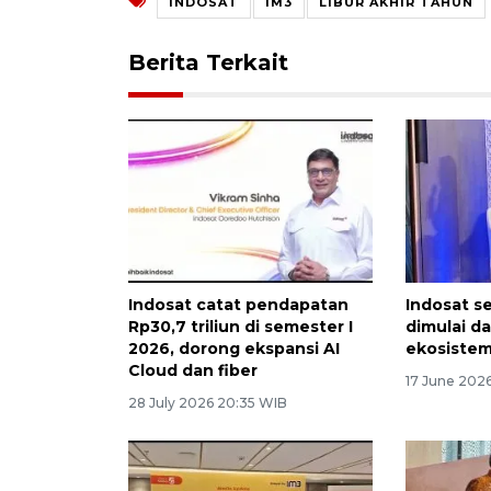
INDOSAT
IM3
LIBUR AKHIR TAHUN
Berita Terkait
Indosat catat pendapatan
Indosat s
Rp30,7 triliun di semester I
dimulai d
2026, dorong ekspansi AI
ekosiste
Cloud dan fiber
17 June 202
28 July 2026 20:35 WIB