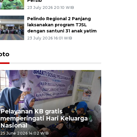
Persib
23 July 2026 20:10 WIB
Pelindo Regional 2 Panjang
laksanakan program TJSL
dengan santuni 31 anak yatim
23 July 2026 16:01 WIB
oto
Pelayanan KB gratis
Aksi dam
memperingati Hari Keluarga
Lampung
Nasional
MBG
25 June 2026 14:02 WIB
22 June 2026 