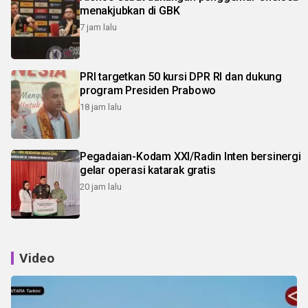
menakjubkan di GBK
7 jam lalu
PRI targetkan 50 kursi DPR RI dan dukung
program Presiden Prabowo
18 jam lalu
Pegadaian-Kodam XXI/Radin Inten bersinergi
gelar operasi katarak gratis
20 jam lalu
Video