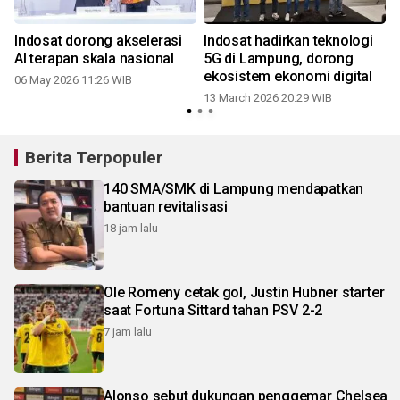
n
Indosat dorong akselerasi
Indosat hadirkan teknologi
AI terapan skala nasional
5G di Lampung, dorong
ekosistem ekonomi digital
06 May 2026 11:26 WIB
13 March 2026 20:29 WIB
Berita Terpopuler
140 SMA/SMK di Lampung mendapatkan
bantuan revitalisasi
18 jam lalu
Ole Romeny cetak gol, Justin Hubner starter
saat Fortuna Sittard tahan PSV 2-2
7 jam lalu
Alonso sebut dukungan penggemar Chelsea