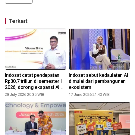
Terkait
Indosat catat pendapatan
Indosat sebut kedaulatan AI
Rp30,7 triliun di semester I
dimulai dari pembangunan
2026, dorong ekspansi AI
ekosistem
Cloud dan fiber
28 July 2026 20:35 WIB
17 June 2026 21:40 WIB