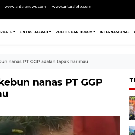
www.antaranews.com
www.antarafoto.com
UPDATE
LINTAS DAERAH
POLITIK DAN HUKUM
INTERNASIONAL
ebun nanas PT GGP adalah tapak harimau
i kebun nanas PT GGP
T
au