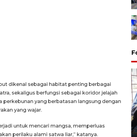
F
t dikenal sebagai habitat penting berbagai
ra, sekaligus berfungsi sebagai koridor jelajah
rea perkebunan yang berbatasan langsung dengan
Tingkat hunian hotel di
akan yang wajar.
Lampung naik pada Maret
2026
terjadi untuk mencari mangsa, memperluas
12 May 2026 15:06 WIB
akan perilaku alami satwa liar,” katanya.