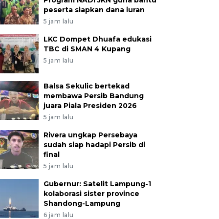
Program NADI JKN guna bantu
peserta siapkan dana iuran
5 jam lalu
LKC Dompet Dhuafa edukasi
TBC di SMAN 4 Kupang
5 jam lalu
Balsa Sekulic bertekad
membawa Persib Bandung
juara Piala Presiden 2026
5 jam lalu
Rivera ungkap Persebaya
sudah siap hadapi Persib di
final
5 jam lalu
Gubernur: Satelit Lampung-1
kolaborasi sister province
Shandong-Lampung
6 jam lalu