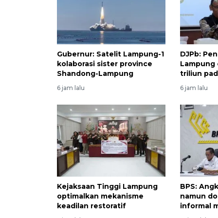
Gubernur: Satelit Lampung-1
DJPb: Pen
kolaborasi sister province
Lampung c
Shandong-Lampung
triliun pa
6 jam lalu
6 jam lalu
Kejaksaan Tinggi Lampung
BPS: Angk
optimalkan mekanisme
namun dom
keadilan restoratif
informal 