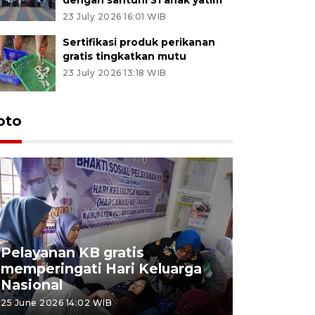
23 July 2026 16:01 WIB
Sertifikasi produk perikanan
gratis tingkatkan mutu
23 July 2026 13:18 WIB
oto
Pelayanan KB gratis
Aksi dam
memperingati Hari Keluarga
Lampung
Nasional
MBG
25 June 2026 14:02 WIB
22 June 2026 