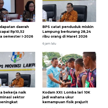
dapatan daerah
BPS catat penduduk miskin
apai Rp10,52
Lampung berkurang 28,24
da semester I-2026
ribu orang di Maret 2026
6 jam lalu
a bekerja naik
Kodam XXI: Lomba lari 10K
inasi sektor
jadi wahana ukur
meningkat
kemampuan fisik prajurit