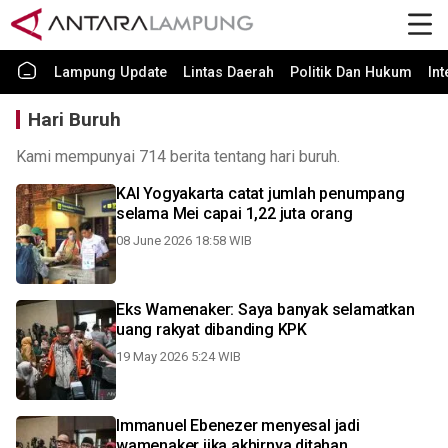
Lampung Update
Lintas Daerah
Politik Dan Hukum
In
Hari Buruh
Kami mempunyai 714 berita tentang hari buruh.
KAI Yogyakarta catat jumlah penumpang
selama Mei capai 1,22 juta orang
08 June 2026 18:58 WIB
Eks Wamenaker: Saya banyak selamatkan
uang rakyat dibanding KPK
19 May 2026 5:24 WIB
Immanuel Ebenezer menyesal jadi
wamenaker jika akhirnya ditahan