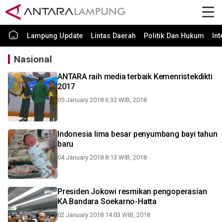
Lampung Update
Lintas Daerah
Politik Dan Hukum
In
Nasional
ANTARA raih media terbaik Kemenristekdikti
2017
05 January 2018 6:32 WIB, 2018
Indonesia lima besar penyumbang bayi tahun
baru
04 January 2018 8:13 WIB, 2018
Presiden Jokowi resmikan pengoperasian
KA Bandara Soekarno-Hatta
02 January 2018 14:03 WIB, 2018