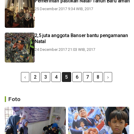
Pemerintah pastikan Natal-Tahun Baru aman
25 December 2017 9:34 WIB, 2017
2,5 juta anggota Banser bantu pengamanan
Natal
24 December 2017 21:03 WIB, 2017
2
3
4
5
6
7
8
Foto