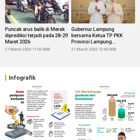
Puncak arus balik di Merak
Gubernur Lampung
diprediksi terjadi pada 28-29
bersama Ketua TP PKK
Maret 2026
Provinsi Lampung
mengucapkan Selamat Hari
27 March 2026 11:05 WIB
21 March 2026 12:00 WIB
Raya Idul Fitri 1447 H
Infografik