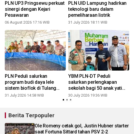
PLN UP3 Pringsewu perkuat
PLN UID Lampung hadirkan
sinergi dengan Kejari
teknologi baru dalam
Pesawaran
pemeliharaan listrik
06 August 2026 17:16 WIB
31 July 2026 18:11 WIB
2
PLN Peduli salurkan
YBM PLN-DT Peduli
program budi daya lele
salurkan perlengkapan
sistem bioflok di Tulang
sekolah bagi 50 anak yatim
Bawang Barat
di Metro
31 July 2026 14:58 WIB
30 July 2026 19:36 WIB
2
Berita Terpopuler
Ole Romeny cetak gol, Justin Hubner starter
saat Fortuna Sittard tahan PSV 2-2