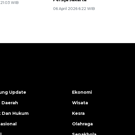
6 21:03 WIB
06 April 2026 6:22 WIB
ung Update
Ekonomi
s Daerah
Wisata
ik Dan Hukum
Kesra
nasional
Olahraga
l
Sepakbola