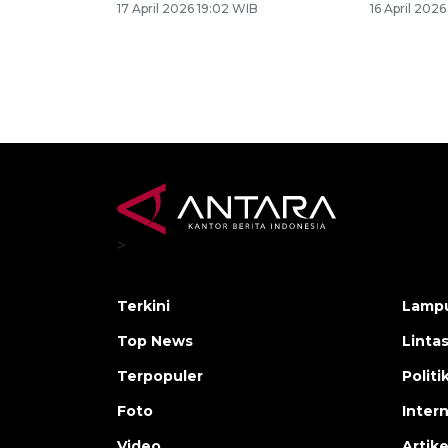
17 April 2026 19:02 WIB
16 April 202
>
Terkini
Lamp
Top News
Linta
Terpopuler
Polit
Foto
Inter
Video
Artike