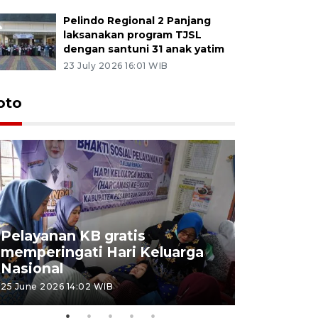
Pelindo Regional 2 Panjang
laksanakan program TJSL
dengan santuni 31 anak yatim
23 July 2026 16:01 WIB
oto
Pelayanan KB gratis
Aksi dam
memperingati Hari Keluarga
Lampung
Nasional
MBG
25 June 2026 14:02 WIB
22 June 2026 