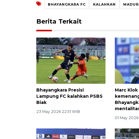
BHAYANGKARA FC
KALAHKAN
MADUR
Berita Terkait
Bhayangkara Presisi
Marc Klok
Lampung FC kalahkan PSBS
kemenang
Biak
Bhayangka
mentalitas
23 May 2026 22:51 WIB
01 May 2026