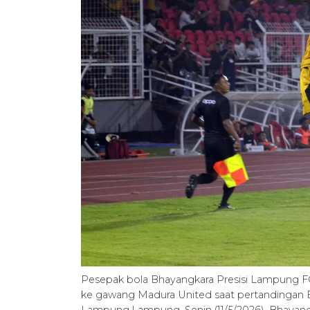
Pesepak bola Bhayangkara Presisi Lampung FC
ke gawang Madura United saat pertandingan
Lampung,Lampung, Senin (11/5/2026). Bhayan