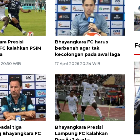
ra Presisi
Bhayangkara FC harus
F
FC kalahkan PSIM
berbenah agar tak
a
kecolongan pada awal laga
6 20:50 WIB
17 April 2026 20:34 WIB
Tingkat hunian hotel di
Lampung naik pada Maret
2026
12 May 2026 15:06 WIB
adai tiga
Bhayangkara Presisi
g Bhayangkara FC
Lampung FC kalahkan
Persija Jakarta