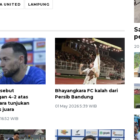
A UNITED
LAMPUNG
S
p
20 
 sebut
Bhayangkara FC kalah dari
an 4-2 atas
Persib Bandung
ra tunjukan
01 May 2026 5:39 WIB
 juara
 16:52 WIB