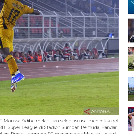
 Moussa Sidibe melakukan selebrasi usai mencetak gol
 BRI Super League di Stadion Sumpah Pemuda, Bandar
gkara Presisi Lampung FC menang atas Madura United