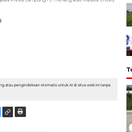
d
T
g atau pengindeksan otomatis untuk AI di situs web ini tanpa