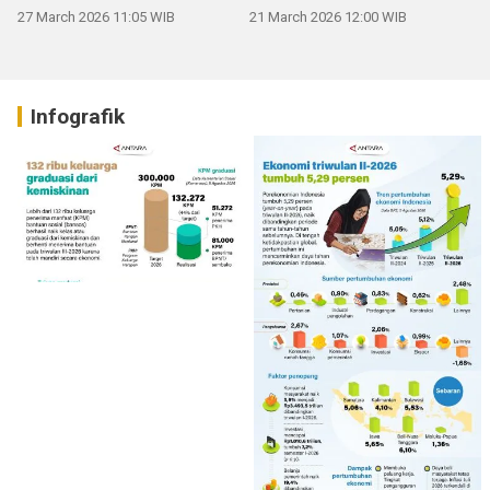
mengucapkan Selamat Hari
27 March 2026 11:05 WIB
21 March 2026 12:00 WIB
Raya Idul Fitri 1447 H
Infografik