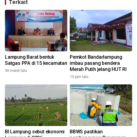
Terkait
n
Lampung Barat bentuk
Pemkot Bandarlampung
Satgas PPA di 15 kecamatan
imbau pasang bendera
Merah Putih jelang HUT RI
36 menit lalu
15 jam lalu
1
BI Lampung sebut ekonomi
BBWS pastikan