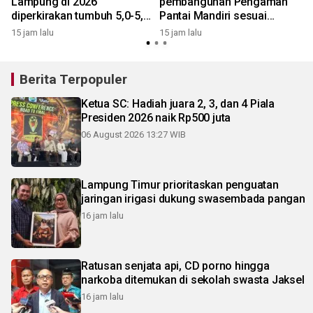
Lampung di 2026
pembangunan Pengaman
U
diperkirakan tumbuh 5,0-5,6
Pantai Mandiri sesuai
persen
standar mutu
15 jam lalu
15 jam lalu
1
Berita Terpopuler
Ketua SC: Hadiah juara 2, 3, dan 4 Piala
Presiden 2026 naik Rp500 juta
06 August 2026 13:27 WIB
Lampung Timur prioritaskan penguatan
jaringan irigasi dukung swasembada pangan
16 jam lalu
Ratusan senjata api, CD porno hingga
narkoba ditemukan di sekolah swasta Jaksel
16 jam lalu