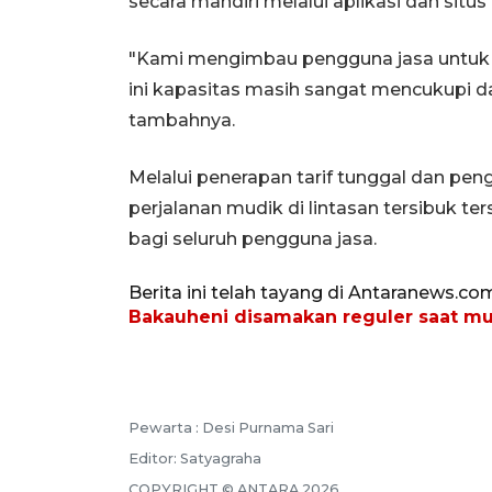
secara mandiri melalui aplikasi dan situs 
"Kami mengimbau pengguna jasa untuk me
ini kapasitas masih sangat mencukupi dan
tambahnya.
Melalui penerapan tarif tunggal dan pen
perjalanan mudik di lintasan tersibuk t
bagi seluruh pengguna jasa.
Berita ini telah tayang di Antaranews.co
Bakauheni disamakan reguler saat m
Pewarta :
Desi Purnama Sari
Editor:
Satyagraha
COPYRIGHT ©
ANTARA
2026