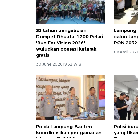
33 tahun pengabdian
Lampung d
Dompet Dhuafa, 1.200 Pelari
calon tun
'Run For Vision 2026'
PON 2032
wujudkan operasi katarak
06 April 202
gratis
30 June 2026 19:52 WIB
Polda Lampung-Banten
Polisi bur
koordinasikan pengamanan
yang tika