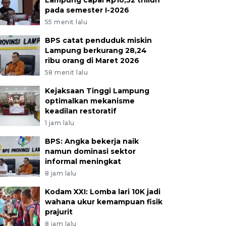
Lampung capai Rp10,52 triliun
pada semester I-2026
55 menit lalu
BPS catat penduduk miskin
Lampung berkurang 28,24
ribu orang di Maret 2026
58 menit lalu
Kejaksaan Tinggi Lampung
optimalkan mekanisme
keadilan restoratif
1 jam lalu
BPS: Angka bekerja naik
namun dominasi sektor
informal meningkat
8 jam lalu
Kodam XXI: Lomba lari 10K jadi
wahana ukur kemampuan fisik
prajurit
8 jam lalu