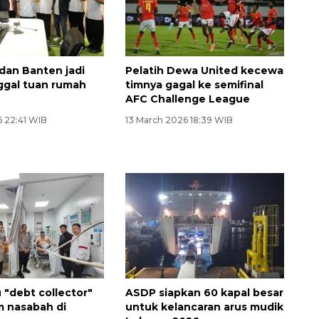
an Banten jadi
Pelatih Dewa United kecewa
ggal tuan rumah
timnya gagal ke semifinal
AFC Challenge League
6 22:41 WIB
13 March 2026 18:39 WIB
u "debt collector"
ASDP siapkan 60 kapal besar
m nasabah di
untuk kelancaran arus mudik