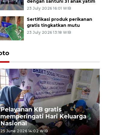
dengan santuni 31 anak yatim
23 July 2026 16:01 WIB
Sertifikasi produk perikanan
gratis tingkatkan mutu
23 July 2026 13:18 WIB
oto
Pelayanan KB gratis
Aksi dam
memperingati Hari Keluarga
Lampung
Nasional
MBG
25 June 2026 14:02 WIB
22 June 2026 