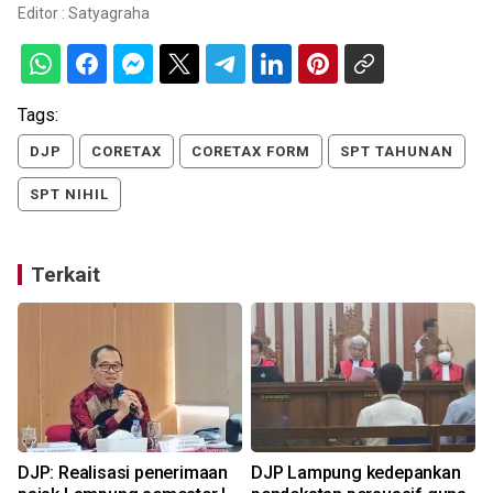
Editor :
Satyagraha
Tags:
DJP
CORETAX
CORETAX FORM
SPT TAHUNAN
SPT NIHIL
Terkait
DJP: Realisasi penerimaan
DJP Lampung kedepankan