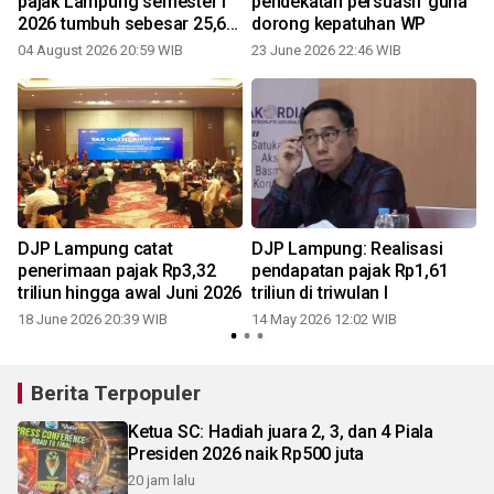
pajak Lampung semester I
pendekatan persuasif guna
2026 tumbuh sebesar 25,61
dorong kepatuhan WP
persen
04 August 2026 20:59 WIB
23 June 2026 22:46 WIB
DJP Lampung catat
DJP Lampung: Realisasi
penerimaan pajak Rp3,32
pendapatan pajak Rp1,61
triliun hingga awal Juni 2026
triliun di triwulan I
18 June 2026 20:39 WIB
14 May 2026 12:02 WIB
Berita Terpopuler
Ketua SC: Hadiah juara 2, 3, dan 4 Piala
Presiden 2026 naik Rp500 juta
20 jam lalu