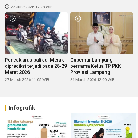
22 June 2026 17:28 WIB
Puncak arus balik di Merak
Gubernur Lampung
diprediksi terjadi pada 28-29
bersama Ketua TP PKK
Maret 2026
Provinsi Lampung
mengucapkan Selamat Hari
27 March 2026 11:05 WIB
21 March 2026 12:00 WIB
Raya Idul Fitri 1447 H
Infografik