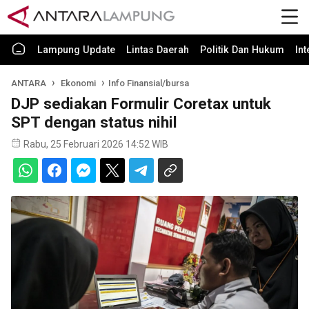
Lampung Update
Lintas Daerah
Politik Dan Hukum
In
ANTARA
Ekonomi
Info Finansial/bursa
DJP sediakan Formulir Coretax untuk
SPT dengan status nihil
Rabu, 25 Februari 2026 14:52 WIB