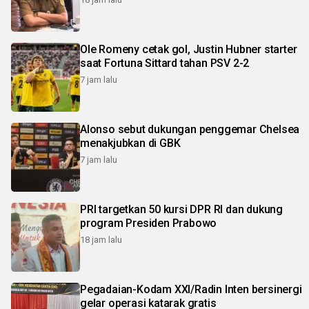
Ole Romeny cetak gol, Justin Hubner starter
saat Fortuna Sittard tahan PSV 2-2
7 jam lalu
Alonso sebut dukungan penggemar Chelsea
menakjubkan di GBK
7 jam lalu
PRI targetkan 50 kursi DPR RI dan dukung
program Presiden Prabowo
18 jam lalu
Pegadaian-Kodam XXI/Radin Inten bersinergi
gelar operasi katarak gratis