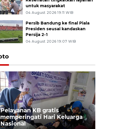
untuk masyarakat
04 August 2026 19:11 WIB
Persib Bandung ke final Piala
Presiden seusai kandaskan
Persija 2-1
04 August 2026 19:07 WIB
oto
Pelayanan KB gratis
Aksi dam
memperingati Hari Keluarga
Lampung
Nasional
MBG