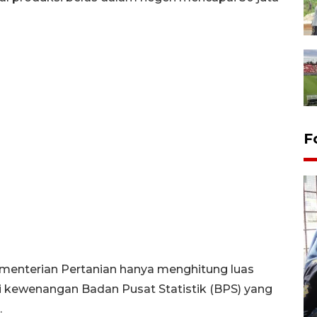
F
menterian Pertanian hanya menghitung luas
Tingkat hunian hotel di
Lampung naik pada Maret
 kewenangan Badan Pusat Statistik (BPS) yang
2026
.