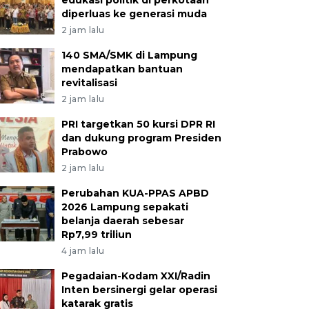
edukasi politik di perkotaan
diperluas ke generasi muda
2 jam lalu
140 SMA/SMK di Lampung
mendapatkan bantuan
revitalisasi
2 jam lalu
PRI targetkan 50 kursi DPR RI
dan dukung program Presiden
Prabowo
2 jam lalu
Perubahan KUA-PPAS APBD
2026 Lampung sepakati
belanja daerah sebesar
Rp7,99 triliun
4 jam lalu
Pegadaian-Kodam XXI/Radin
Inten bersinergi gelar operasi
katarak gratis