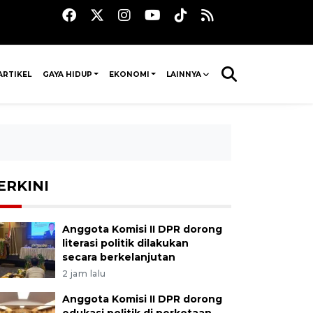
ARTIKEL
GAYA HIDUP
EKONOMI
LAINNYA
ERKINI
Anggota Komisi II DPR dorong
literasi politik dilakukan
secara berkelanjutan
2 jam lalu
Anggota Komisi II DPR dorong