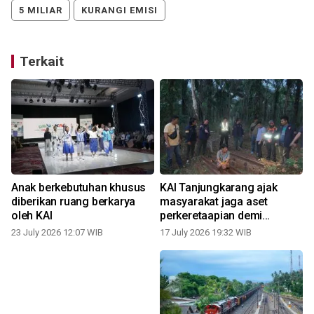
5 MILIAR
KURANGI EMISI
Terkait
Anak berkebutuhan khusus
KAI Tanjungkarang ajak
diberikan ruang berkarya
masyarakat jaga aset
oleh KAI
perkeretaapian demi
keamanan
23 July 2026 12:07 WIB
17 July 2026 19:32 WIB
0