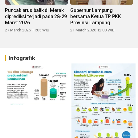
Puncak arus balik di Merak
Gubernur Lampung
diprediksi terjadi pada 28-29
bersama Ketua TP PKK
Maret 2026
Provinsi Lampung
mengucapkan Selamat Hari
27 March 2026 11:05 WIB
21 March 2026 12:00 WIB
Raya Idul Fitri 1447 H
Infografik