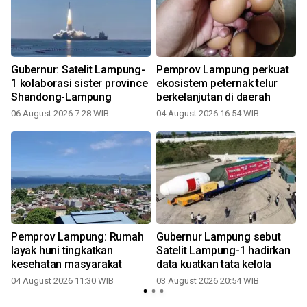
Gubernur: Satelit Lampung-
Pemprov Lampung perkuat
1 kolaborasi sister province
ekosistem peternak telur
Shandong-Lampung
berkelanjutan di daerah
06 August 2026 7:28 WIB
04 August 2026 16:54 WIB
Pemprov Lampung: Rumah
Gubernur Lampung sebut
layak huni tingkatkan
Satelit Lampung-1 hadirkan
kesehatan masyarakat
data kuatkan tata kelola
04 August 2026 11:30 WIB
03 August 2026 20:54 WIB
2