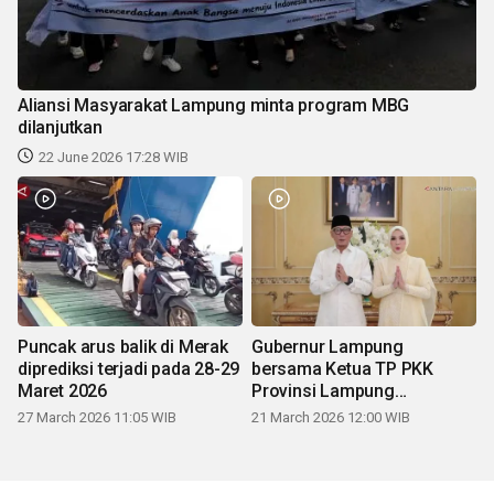
Aliansi Masyarakat Lampung minta program MBG
dilanjutkan
22 June 2026 17:28 WIB
Puncak arus balik di Merak
Gubernur Lampung
diprediksi terjadi pada 28-29
bersama Ketua TP PKK
Maret 2026
Provinsi Lampung
mengucapkan Selamat Hari
27 March 2026 11:05 WIB
21 March 2026 12:00 WIB
Raya Idul Fitri 1447 H