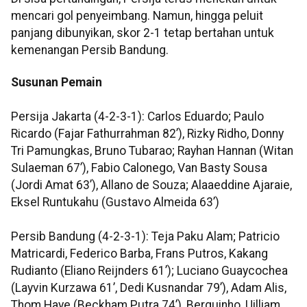
mencari gol penyeimbang. Namun, hingga peluit
panjang dibunyikan, skor 2-1 tetap bertahan untuk
kemenangan Persib Bandung.
Susunan Pemain
Persija Jakarta (4-2-3-1): Carlos Eduardo; Paulo
Ricardo (Fajar Fathurrahman 82’), Rizky Ridho, Donny
Tri Pamungkas, Bruno Tubarao; Rayhan Hannan (Witan
Sulaeman 67’), Fabio Calonego, Van Basty Sousa
(Jordi Amat 63’), Allano de Souza; Alaaeddine Ajaraie,
Eksel Runtukahu (Gustavo Almeida 63’)
Persib Bandung (4-2-3-1): Teja Paku Alam; Patricio
Matricardi, Federico Barba, Frans Putros, Kakang
Rudianto (Eliano Reijnders 61’); Luciano Guaycochea
(Layvin Kurzawa 61’, Dedi Kusnandar 79’), Adam Alis,
Thom Haye (Beckham Putra 74’), Berguinho, Uilliam