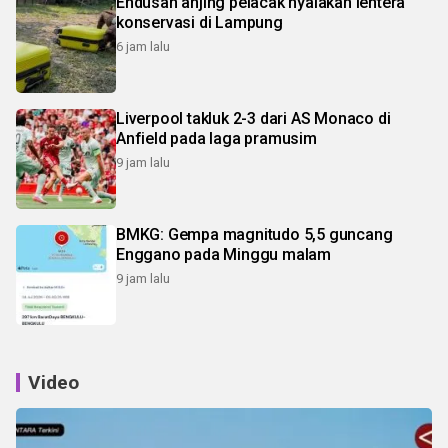
Endusan anjing pelacak nyalakan lentera
konservasi di Lampung
6 jam lalu
Liverpool takluk 2-3 dari AS Monaco di
Anfield pada laga pramusim
9 jam lalu
BMKG: Gempa magnitudo 5,5 guncang
Enggano pada Minggu malam
9 jam lalu
Video