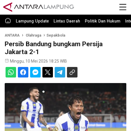
Lampung Update
Lintas Daerah
Politik Dan Hukum
In
ANTARA
Olahraga
Sepakbola
Persib Bandung bungkam Persija
Jakarta 2-1
Minggu, 10 Mei 2026 18:25 WIB