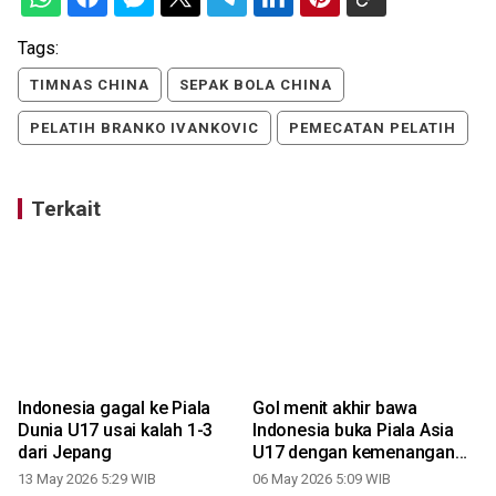
Tags:
TIMNAS CHINA
SEPAK BOLA CHINA
PELATIH BRANKO IVANKOVIC
PEMECATAN PELATIH
Terkait
Indonesia gagal ke Piala
Gol menit akhir bawa
Dunia U17 usai kalah 1-3
Indonesia buka Piala Asia
dari Jepang
U17 dengan kemenangan
atas China
13 May 2026 5:29 WIB
06 May 2026 5:09 WIB