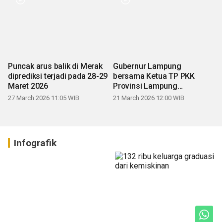
Puncak arus balik di Merak
Gubernur Lampung
diprediksi terjadi pada 28-29
bersama Ketua TP PKK
Maret 2026
Provinsi Lampung
mengucapkan Selamat Hari
27 March 2026 11:05 WIB
21 March 2026 12:00 WIB
Raya Idul Fitri 1447 H
Infografik