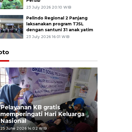
Persib
23 July 2026 20:10 WIB
Pelindo Regional 2 Panjang
laksanakan program TJSL
dengan santuni 31 anak yatim
23 July 2026 16:01 WIB
oto
Pelayanan KB gratis
Aksi dam
memperingati Hari Keluarga
Lampung
Nasional
MBG
25 June 2026 14:02 WIB
22 June 2026 