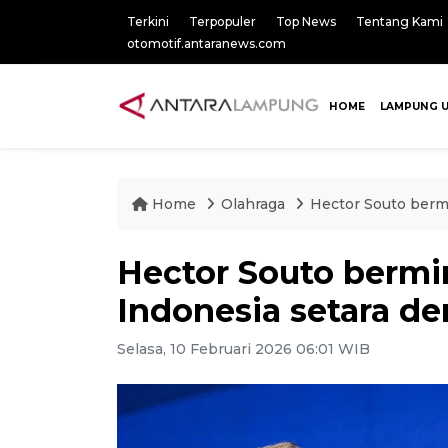
Terkini
Terpopuler
Top News
Tentang Kami
otomotif.antaranews.com
HOME
LAMPUNG 
Home
Olahraga
Hector Souto bermi
Hector Souto bermi
Indonesia setara d
Selasa, 10 Februari 2026 06:01 WIB