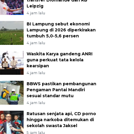
transfer Diomande dari RB
Leipzig
4 jam lalu
BI Lampung sebut ekonomi
Lampung di 2026 diperkirakan
tumbuh 5,0-5,6 persen
4 jam lalu
Waskita Karya gandeng ANRI
guna perkuat tata kelola
kearsipan
4 jam lalu
BBWS pastikan pembangunan
Pengaman Pantai Mandiri
sesuai standar mutu
4 jam lalu
Ratusan senjata api, CD porno
hingga narkoba ditemukan di
sekolah swasta Jaksel
5 jam lalu