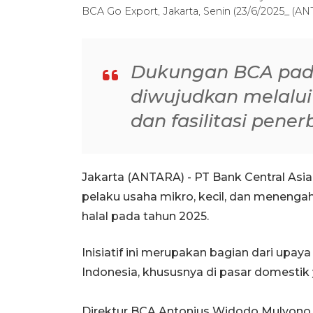
BCA Go Export, Jakarta, Senin (23/6/2025_ (A
Dukungan BCA pad
diwujudkan melalu
dan fasilitasi penerb
Jakarta (ANTARA) - PT Bank Central As
pelaku usaha mikro, kecil, dan menenga
halal pada tahun 2025.
Inisiatif ini merupakan bagian dari u
Indonesia, khususnya di pasar domesti
Direktur BCA Antonius Widodo Mulyono