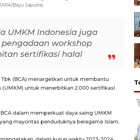
NTARA/Bayu Saputra)
a UMKM Indonesia juga
i pengadaan workshop
itan sertifikasi halal
ia Tbk (BCA) menargetkan untuk membantu
T
h (UMKM) untuk menerbitkan 2.000 sertifikasi
paya BCA dalam memperkuat daya saing UMKM
k yang mayoritas penduduknya beragama Islam.
 mengatakan, dalam kurun waktu 2023-2024,