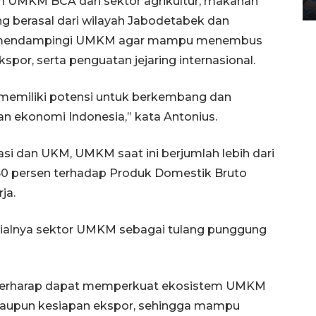
bah UMKM BCA dari sektor agrikultur, makanan
12 May 2026 15:06 WIB
ng berasal dari wilayah Jabodetabek dan
uk mendampingi UMKM agar mampu menembus
kspor, serta penguatan jejaring internasional.
emiliki potensi untuk berkembang dan
an ekonomi Indonesia,” kata Antonius.
i dan UKM, UMKM saat ini berjumlah lebih dari
ar 60 persen terhadap Produk Domestik Bruto
ja.
sialnya sektor UMKM sebagai tulang punggung
BCA berharap dapat memperkuat ekosistem UMKM
al maupun kesiapan ekspor, sehingga mampu