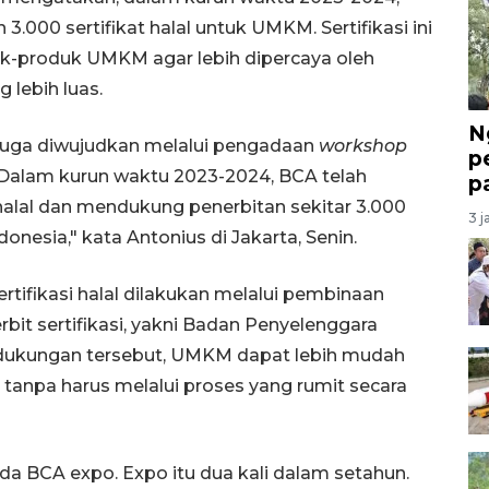
3.000 sertifikat halal untuk UMKM. Sertifikasi ini
uk-produk UMKM agar lebih dipercaya oleh
 lebih luas.
N
uga diwujudkan melalui pengadaan
workshop
p
al. Dalam kurun waktu 2023-2024, BCA telah
p
halal dan mendukung penerbitan sekitar 3.000
3 j
donesia," kata Antonius di Jakarta, Senin.
ertifikasi halal dilakukan melalui pembinaan
it sertifikasi, yakni Badan Penyelenggara
 dukungan tersebut, UMKM dapat lebih mudah
tanpa harus melalui proses yang rumit secara
ada BCA expo. Expo itu dua kali dalam setahun.