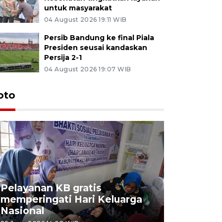
untuk masyarakat
04 August 2026 19:11 WIB
Persib Bandung ke final Piala
Presiden seusai kandaskan
Persija 2-1
04 August 2026 19:07 WIB
oto
Pelayanan KB gratis
Aksi dam
memperingati Hari Keluarga
Lampung
Nasional
MBG