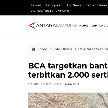
Terkini
Terpopuler
Top News
Tentang Kami
otomotif.antaranews.com
HOME
LAMPUNG 
Home
Info Bisnis
BCA targetkan ba
BCA targetkan ban
terbitkan 2.000 serti
Senin, 23 Juni 2025 14:44 WIB