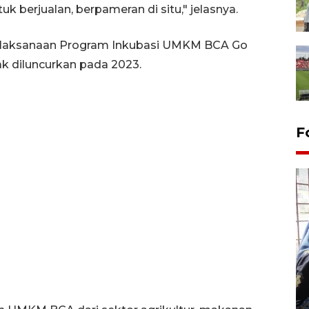
k berjualan, berpameran di situ," jelasnya.
 pelaksanaan Program Inkubasi UMKM BCA Go
k diluncurkan pada 2023.
F
Tingkat hunian hotel di
Lampung naik pada Maret
2026