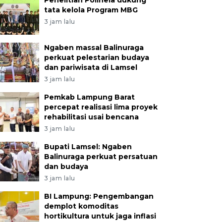
Penelitian Polinela dukung
tata kelola Program MBG
3 jam lalu
Ngaben massal Balinuraga
perkuat pelestarian budaya
dan pariwisata di Lamsel
3 jam lalu
Pemkab Lampung Barat
percepat realisasi lima proyek
rehabilitasi usai bencana
3 jam lalu
Bupati Lamsel: Ngaben
Balinuraga perkuat persatuan
dan budaya
3 jam lalu
BI Lampung: Pengembangan
demplot komoditas
hortikultura untuk jaga inflasi