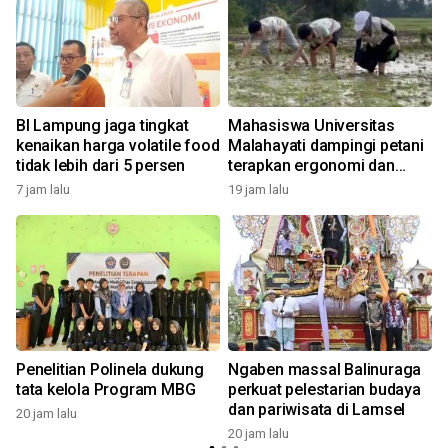
BI Lampung jaga tingkat
Mahasiswa Universitas
kenaikan harga volatile food
Malahayati dampingi petani
tidak lebih dari 5 persen
terapkan ergonomi dan
pestisida nabati
7 jam lalu
19 jam lalu
2
Penelitian Polinela dukung
Ngaben massal Balinuraga
n
tata kelola Program MBG
perkuat pelestarian budaya
dan pariwisata di Lamsel
20 jam lalu
20 jam lalu
2