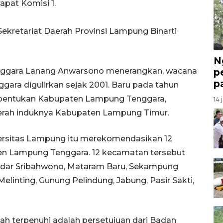
rapat Komisi 1.
ekretariat Daerah Provinsi Lampung Binarti
N
ggara Lanang Anwarsono menerangkan, wacana
p
p
ra digulirkan sejak 2001. Baru pada tahun
embentukan Kabupaten Lampung Tenggara,
14 
aerah induknya Kabupaten Lampung Timur.
versitas Lampung itu merekomendasikan 12
 Lampung Tenggara. 12 kecamatan tersebut
ndar Sribahwono, Mataram Baru, Sekampung
inting, Gunung Pelindung, Jabung, Pasir Sakti,
h terpenuhi adalah persetujuan dari Badan