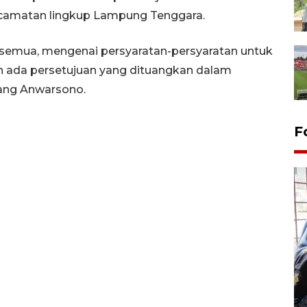
ecamatan lingkup Lampung Tenggara.
i semua, mengenai persyaratan-persyaratan untuk
 ada persetujuan yang dituangkan dalam
rang Anwarsono.
F
Tingkat hunian hotel di
Lampung naik pada Maret
2026