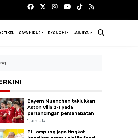
ARTIKEL
GAYA HIDUP
EKONOMI
LAINNYA
ung
ERKINI
Bayern Muenchen taklukkan
Aston Villa 2-1 pada
pertandingan persahabatan
1 jam lalu
BI Lampung jaga tingkat