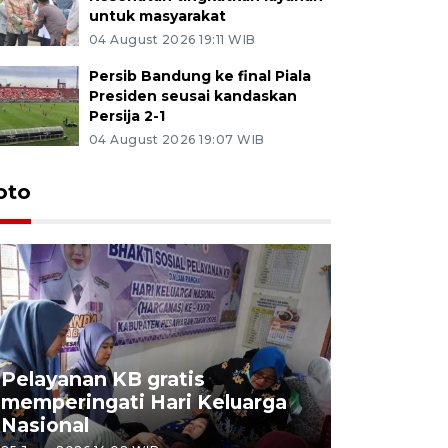
untuk masyarakat
04 August 2026 19:11 WIB
Persib Bandung ke final Piala
Presiden seusai kandaskan
Persija 2-1
04 August 2026 19:07 WIB
oto
Pelayanan KB gratis
Aksi dam
memperingati Hari Keluarga
Lampung
Nasional
MBG