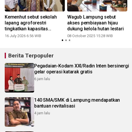
Kemenhut sebut sekolah
Wagub Lampung sebut
lapang agroforestri
akses pembiayaan hijau
tingkatkan kapasitas
dukung kelola hutan lestari
masyarakat
16 July 2026 6:56 WIB
08 October 2025 15:28 WIB
Berita Terpopuler
Pegadaian-Kodam XXI/Radin Inten bersinergi
gelar operasi katarak gratis
6 jam lalu
140 SMA/SMK di Lampung mendapatkan
bantuan revitalisasi
4 jam lalu