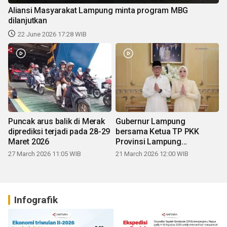
Aliansi Masyarakat Lampung minta program MBG
dilanjutkan
22 June 2026 17:28 WIB
Puncak arus balik di Merak
Gubernur Lampung
diprediksi terjadi pada 28-29
bersama Ketua TP PKK
Maret 2026
Provinsi Lampung
mengucapkan Selamat Hari
27 March 2026 11:05 WIB
21 March 2026 12:00 WIB
Raya Idul Fitri 1447 H
Infografik