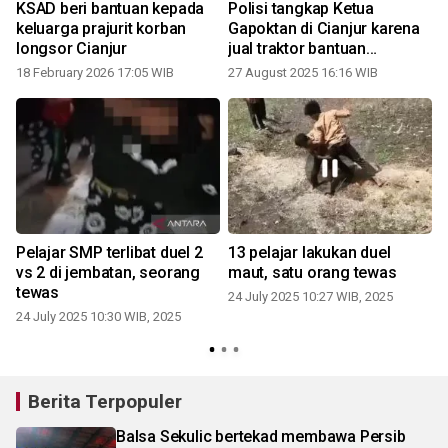
KSAD beri bantuan kepada
Polisi tangkap Ketua
keluarga prajurit korban
Gapoktan di Cianjur karena
longsor Cianjur
jual traktor bantuan
pemerintah
18 February 2026 17:05 WIB
27 August 2025 16:16 WIB
1
Pelajar SMP terlibat duel 2
13 pelajar lakukan duel
a
vs 2 di jembatan, seorang
maut, satu orang tewas
g
tewas
24 July 2025 10:27 WIB, 2025
0
24 July 2025 10:30 WIB, 2025
Berita Terpopuler
Balsa Sekulic bertekad membawa Persib