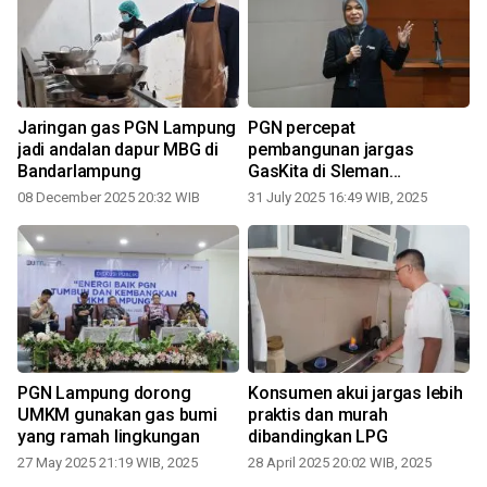
Jaringan gas PGN Lampung
PGN percepat
jadi andalan dapur MBG di
pembangunan jargas
Bandarlampung
GasKita di Sleman
Yogyakarta
08 December 2025 20:32 WIB
31 July 2025 16:49 WIB, 2025
PGN Lampung dorong
Konsumen akui jargas lebih
UMKM gunakan gas bumi
praktis dan murah
yang ramah lingkungan
dibandingkan LPG
27 May 2025 21:19 WIB, 2025
28 April 2025 20:02 WIB, 2025