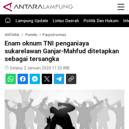
Lampung Update
Lintas Daerah
Politik Dan Hukum
In
ANTARA
Pemilu
Parpol/ormas
Enam oknum TNI penganiaya
sukarelawan Ganjar-Mahfud ditetapkan
sebagai tersangka
Selasa, 2 Januari 2024 11:32 WIB