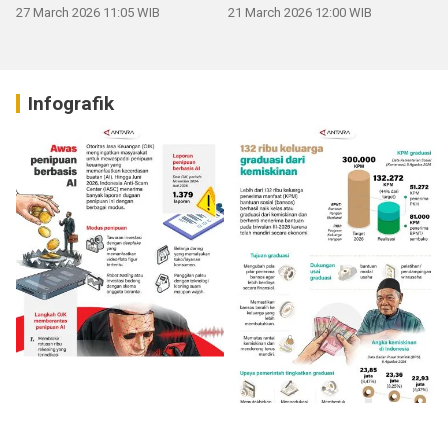
mengucapkan Selamat Hari
27 March 2026 11:05 WIB
21 March 2026 12:00 WIB
Raya Idul Fitri 1447 H
Infografik