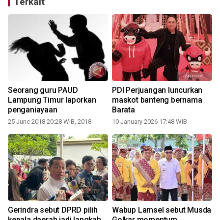
Terkait
Seorang guru PAUD
PDI Perjuangan luncurkan
Lampung Timur laporkan
maskot banteng bernama
penganiayaan
Barata
25 June 2018 20:28 WIB, 2018
10 January 2026 17:48 WIB
Gerindra sebut DPRD pilih
Wabup Lamsel sebut Musda
kepala daerah jadi langkah
Golkar momentum