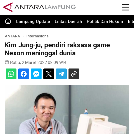
Lampung Update
Lintas Daerah
Politik Dan Hukum
In
ANTARA
Internasional
Kim Jung-ju, pendiri raksasa game
Nexon meninggal dunia
Rabu, 2 Maret 2022 08:09 WIB