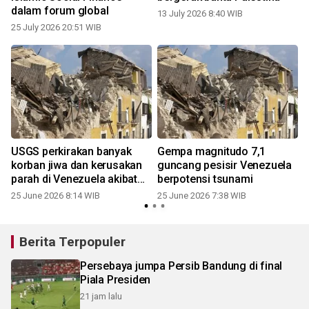
dalam forum global
13 July 2026 8:40 WIB
25 July 2026 20:51 WIB
USGS perkirakan banyak
Gempa magnitudo 7,1
korban jiwa dan kerusakan
guncang pesisir Venezuela
parah di Venezuela akibat
berpotensi tsunami
gempa
25 June 2026 8:14 WIB
25 June 2026 7:38 WIB
Berita Terpopuler
Persebaya jumpa Persib Bandung di final
Piala Presiden
21 jam lalu