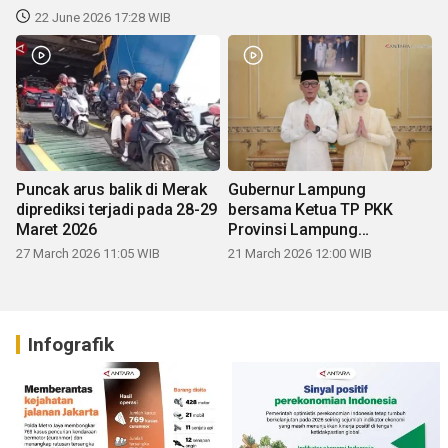
22 June 2026 17:28 WIB
Puncak arus balik di Merak
Gubernur Lampung
diprediksi terjadi pada 28-29
bersama Ketua TP PKK
Maret 2026
Provinsi Lampung
mengucapkan Selamat Hari
27 March 2026 11:05 WIB
21 March 2026 12:00 WIB
Raya Idul Fitri 1447 H
Infografik