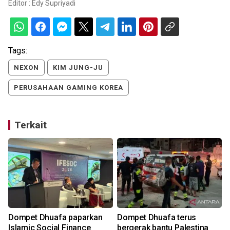
Editor :
Edy Supriyadi
Tags:
NEXON
KIM JUNG-JU
PERUSAHAAN GAMING KOREA
Terkait
Dompet Dhuafa paparkan
Dompet Dhuafa terus
Islamic Social Finance
bergerak bantu Palestina