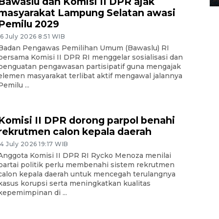
Bawaslu dan Komisi II DPR ajak
masyarakat Lampung Selatan awasi
Pemilu 2029
16 July 2026 8:51 WIB
Badan Pengawas Pemilihan Umum (Bawaslu) RI
bersama Komisi II DPR RI menggelar sosialisasi dan
penguatan pengawasan partisipatif guna mengajak
elemen masyarakat terlibat aktif mengawal jalannya
Pemilu ...
Komisi II DPR dorong parpol benahi
rekrutmen calon kepala daerah
14 July 2026 19:17 WIB
Anggota Komisi II DPR RI Rycko Menoza menilai
partai politik perlu membenahi sistem rekrutmen
calon kepala daerah untuk mencegah terulangnya
kasus korupsi serta meningkatkan kualitas
kepemimpinan di ...