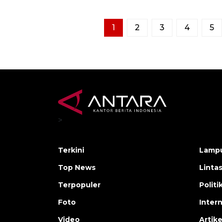
1
2
3
4
5
>
Terkini
Lamp
Top News
Linta
Terpopuler
Polit
Foto
Inter
Video
Artike