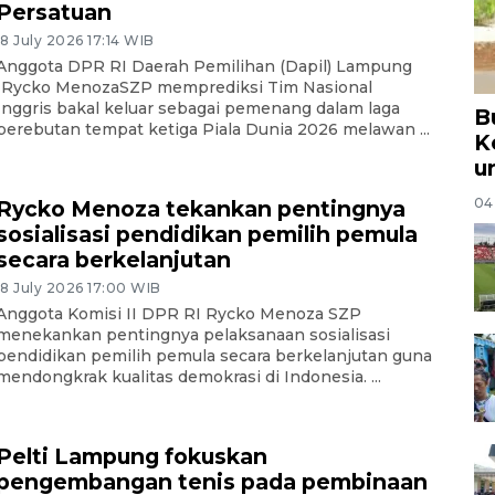
Persatuan
18 July 2026 17:14 WIB
Anggota DPR RI Daerah Pemilihan (Dapil) Lampung
IRycko MenozaSZP memprediksi Tim Nasional
Inggris bakal keluar sebagai pemenang dalam laga
B
perebutan tempat ketiga Piala Dunia 2026 melawan ...
K
u
04
Rycko Menoza tekankan pentingnya
sosialisasi pendidikan pemilih pemula
secara berkelanjutan
18 July 2026 17:00 WIB
Anggota Komisi II DPR RI Rycko Menoza SZP
menekankan pentingnya pelaksanaan sosialisasi
pendidikan pemilih pemula secara berkelanjutan guna
mendongkrak kualitas demokrasi di Indonesia. ...
Pelti Lampung fokuskan
pengembangan tenis pada pembinaan