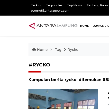
Terkini
Terpopuler
Top News
Tentang Kami
otomotif.antaranews.com
HOME
LAMPUNG 
Home
Tag
Rycko
#RYCKO
Kumpulan berita rycko, ditemukan 688