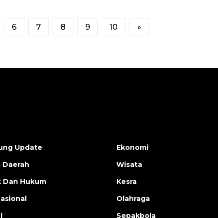
6
7
8
9
10
»
ung Update
Ekonomi
s Daerah
Wisata
ik Dan Hukum
Kesra
nasional
Olahraga
l
Sepakbola