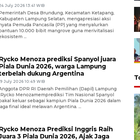
24 July 2026 13:41 WIB
Pemerintah Desa Brundung, Kecamatan Ketapang,
Kabupaten Lampung Selatan, mengapresiasi aksi
nyata Pemuda Pancasila (PP) yang menyalurkan
bantuan 10.000 bibit mangrove guna merivitalisasi
ekosistem ...
Rycko Menoza prediksi Spanyol juara
Piala Dunia 2026, warga Lampung
terbelah dukung Argentina
T
19 July 2026 10:49 WIB
Anggota DPR RI Daerah Pemilihan (Dapil) Lampung
IRycko Menozamemprediksi Tim Nasional Spanyol
bakal keluar sebagai kampiun Piala Dunia 2026 dalam
laga final ideal melawan Argentina. ...
Rycko Menoza Prediksi Inggris Raih
Juara 3 Piala Dunia 2026, Ajak Jaga