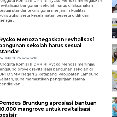
Anggota Komisi II DPR RI Rycko Menoza menegaskan
revitalisasi bangunan sekolah harus dilaksanakan
sesuai standar teknis guna menjamin kualitas
konstruksi serta keselamatan peserta didik dan
tenaga ...
Rycko Menoza tegaskan revitalisasi
bangunan sekolah harus sesuai
standar
24 July 2026 14:14 WIB
Anggota Komisi II DPR RI Rycko Menoza meninjau
langsung proyek revitalisasi bangunan sekolah di
UPTD SMP Negeri 2 Ketapang, Kabupaten Lampung
Selatan, guna memastikan pengerjaan sarana
pendidikan ...
Pemdes Brundung apresiasi bantuan
10.000 mangrove untuk revitalisasi
pesisir