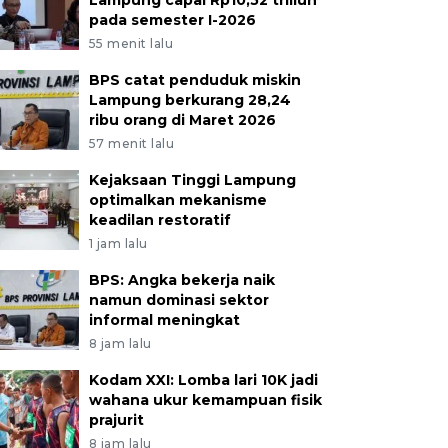
Lampung capai Rp10,52 triliun
pada semester I-2026
55 menit lalu
BPS catat penduduk miskin
Lampung berkurang 28,24
ribu orang di Maret 2026
57 menit lalu
Kejaksaan Tinggi Lampung
optimalkan mekanisme
keadilan restoratif
1 jam lalu
BPS: Angka bekerja naik
namun dominasi sektor
informal meningkat
8 jam lalu
Kodam XXI: Lomba lari 10K jadi
wahana ukur kemampuan fisik
prajurit
8 jam lalu