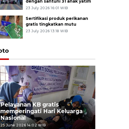
dengan santuni 31 anak yatim
23 July 2026 16:01 WIB
Sertifikasi produk perikanan
gratis tingkatkan mutu
23 July 2026 13:18 WIB
oto
Pelayanan KB gratis
Aksi dam
memperingati Hari Keluarga
Lampung
Nasional
MBG
25 June 2026 14:02 WIB
22 June 2026 