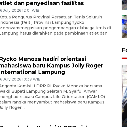
atlet dan penyediaan fasilitas
16 July 2026 12:01 WIB
Ketua Pengurus Provinsi Persatuan Tenis Seluruh
Indonesia (Pelti) Provinsi LampungRycko
Menozamenegaskan pengembangan olahraga tenis di
Lampung harus diarahkan pada pembinaan atlet dan
..
F
Rycko Menoza hadiri orientasi
mahasiswa baru Kampus Jolly Roger
International Lampung
16 July 2026 10:38 WIB
Anggota Komisi II DPR RI Rycko Menoza bersama
Wakil Bupati Lampung Selatan M. Syaiful Anwar
menghadiri acara Campus Life Orientation (CAMLO)
dalam rangka menyambut mahasiswa baru Kampus
Tingkat hunian hotel di
Jolly Roger ...
Lampung naik pada Maret
2026
12 May 2026 15:06 WIB