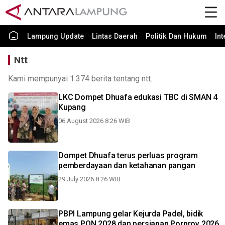
Lampung Update
Lintas Daerah
Politik Dan Hukum
In
Ntt
Kami mempunyai 1.374 berita tentang ntt.
LKC Dompet Dhuafa edukasi TBC di SMAN 4
Kupang
06 August 2026 8:26 WIB
Dompet Dhuafa terus perluas program
pemberdayaan dan ketahanan pangan
29 July 2026 8:26 WIB
PBPI Lampung gelar Kejurda Padel, bidik
emas PON 2028 dan persiapan Porprov 2026