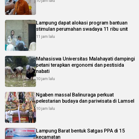
10 jam lalu
Lampung dapat alokasi program bantuan
stimulan perumahan swadaya 11 ribu unit
11 jam lalu
Mahasiswa Universitas Malahayati dampingi
petani terapkan ergonomi dan pestisida
nabati
10 jam lalu
Ngaben massal Balinuraga perkuat
pelestarian budaya dan pariwisata di Lamsel
10 jam lalu
Lampung Barat bentuk Satgas PPA di 15
kecamatan