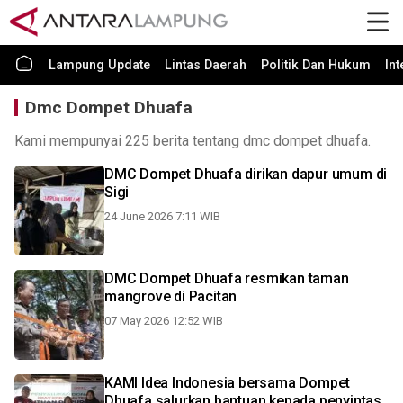
Lampung Update
Lintas Daerah
Politik Dan Hukum
In
Dmc Dompet Dhuafa
Kami mempunyai 225 berita tentang dmc dompet dhuafa.
DMC Dompet Dhuafa dirikan dapur umum di
Sigi
24 June 2026 7:11 WIB
DMC Dompet Dhuafa resmikan taman
mangrove di Pacitan
07 May 2026 12:52 WIB
KAMI Idea Indonesia bersama Dompet
Dhuafa salurkan bantuan kepada penyintas