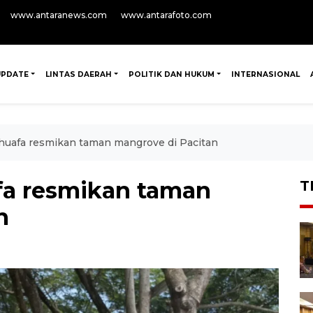
www.antaranews.com
www.antarafoto.com
UPDATE
LINTAS DAERAH
POLITIK DAN HUKUM
INTERNASIONAL
afa resmikan taman mangrove di Pacitan
a resmikan taman
T
n