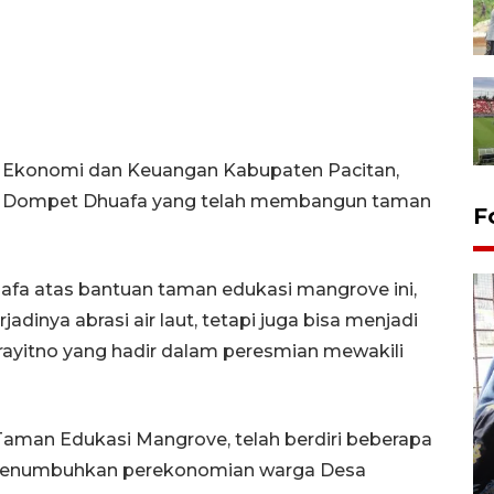
n Ekonomi dan Keuangan Kabupaten Pacitan,
C Dompet Dhuafa yang telah membangun taman
F
fa atas bantuan taman edukasi mangrove ini,
dinya abrasi air laut, tetapi juga bisa menjadi
 Prayitno yang hadir dalam peresmian mewakili
Tingkat hunian hotel di
aman Edukasi Mangrove, telah berdiri beberapa
Lampung naik pada Maret
a menumbuhkan perekonomian warga Desa
2026