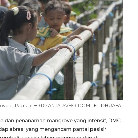
rove di Pacitan. FOTO ANTARA/HO-DOMPET DHUAFA.
e dan penanaman mangrove yang intensif, DMC
dap abrasi yang mengancam pantai pesisir
u, kembali luasnya lahan mangrove dapat