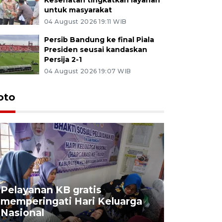
untuk masyarakat
04 August 2026 19:11 WIB
Persib Bandung ke final Piala
Presiden seusai kandaskan
Persija 2-1
04 August 2026 19:07 WIB
oto
Pelayanan KB gratis
Aksi dam
memperingati Hari Keluarga
Lampung
Nasional
MBG