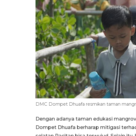
DMC Dompet Dhuafa resmikan taman mang
Dengan adanya taman edukasi mangrov
Dompet Dhuafa berharap mitigasi terha
selatan Pacitan bisa terwujud. Selain it