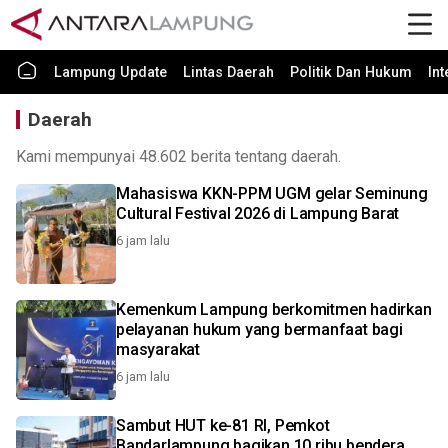
Lampung Update
Lintas Daerah
Politik Dan Hukum
In
Daerah
Kami mempunyai 48.602 berita tentang daerah.
Mahasiswa KKN-PPM UGM gelar Seminung
Cultural Festival 2026 di Lampung Barat
6 jam lalu
Kemenkum Lampung berkomitmen hadirkan
pelayanan hukum yang bermanfaat bagi
masyarakat
6 jam lalu
Sambut HUT ke-81 RI, Pemkot
Bandarlampung bagikan 10 ribu bendera