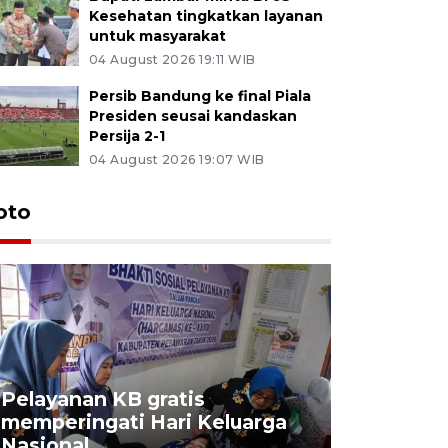
Kesehatan tingkatkan layanan
untuk masyarakat
04 August 2026 19:11 WIB
Persib Bandung ke final Piala
Presiden seusai kandaskan
Persija 2-1
04 August 2026 19:07 WIB
oto
Pelayanan KB gratis
Aksi dam
memperingati Hari Keluarga
Lampung
Nasional
MBG