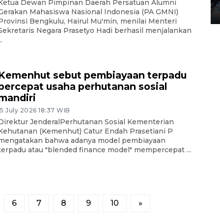
Ketua Dewan Pimpinan Daerah Persatuan Alumni
Gerakan Mahasiswa Nasional Indonesia (PA GMNI)
12 May 2026 15:06 WIB
Provinsi Bengkulu, Hairul Mu'min, menilai Menteri
Sekretaris Negara Prasetyo Hadi berhasil menjalankan
..
Kemenhut sebut pembiayaan terpadu
percepat usaha perhutanan sosial
mandiri
15 July 2026 18:37 WIB
Direktur JenderalPerhutanan Sosial Kementerian
Kehutanan (Kemenhut) Catur Endah Prasetiani P
mengatakan bahwa adanya model pembiayaan
terpadu atau "blended finance model" mempercepat ...
6
7
8
9
10
»