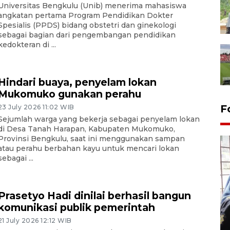
Universitas Bengkulu (Unib) menerima mahasiswa
angkatan pertama Program Pendidikan Dokter
Spesialis (PPDS) bidang obstetri dan ginekologi
sebagai bagian dari pengembangan pendidikan
kedokteran di ...
Hindari buaya, penyelam lokan
Mukomuko gunakan perahu
F
23 July 2026 11:02 WIB
Sejumlah warga yang bekerja sebagai penyelam lokan
di Desa Tanah Harapan, Kabupaten Mukomuko,
Provinsi Bengkulu, saat ini menggunakan sampan
atau perahu berbahan kayu untuk mencari lokan
sebagai ...
Prasetyo Hadi dinilai berhasil bangun
Tingkat hunian hotel di
komunikasi publik pemerintah
Lampung naik pada Maret
21 July 2026 12:12 WIB
2026