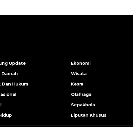
ung Update
Ekonomi
s Daerah
Wisata
ik Dan Hukum
Kesra
nasional
Olahraga
l
Sepakbola
Hidup
Liputan Khusus