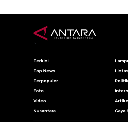
>
Terkini
Lamp
Top News
Linta
Terpopuler
Polit
Foto
Inter
Video
Artike
Nusantara
Gaya 