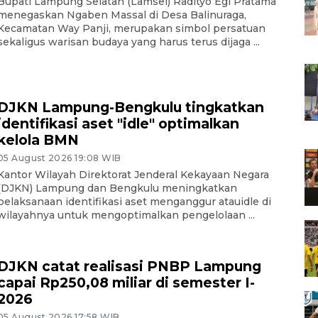
Bupati Lampung Selatan (Lamsel) Radityo Egi Pratama
menegaskan Ngaben Massal di Desa Balinuraga,
Kecamatan Way Panji, merupakan simbol persatuan
sekaligus warisan budaya yang harus terus dijaga ...
DJKN Lampung-Bengkulu tingkatkan
identifikasi aset "idle" optimalkan
kelola BMN
05 August 2026 19:08 WIB
Kantor Wilayah Direktorat Jenderal Kekayaan Negara
(DJKN) Lampung dan Bengkulu meningkatkan
pelaksanaan identifikasi aset menganggur atauidle di
wilayahnya untuk mengoptimalkan pengelolaan ...
DJKN catat realisasi PNBP Lampung
capai Rp250,08 miliar di semester I-
2026
05 August 2026 17:58 WIB