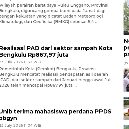
Wilayah perairan barat daya Pulau Enggano, Provinsi
Bengkulu, diguncang gempa bumi pada Jumat pagi
dengan kekuatan yang dicatat Badan Meteorologi,
Klimatologi, dan Geofisika (BMKG) sebesar 5,4 ...
N
p
Realisasi PAD dari sektor sampah Kota
p
Bengkulu Rp867,97 juta
23 July 2026 11:33 WIB
07
Pemerintah Kota (Pemkot) Bengkulu, Provinsi
Bengkulu mencatat realisasi pendapatan asli daerah
(PAD) dari sektor sampah dari Januari hingga awal Juli
2026 telah mencapai Rp867,97 juta. ...
Unib terima mahasiswa perdana PPDS
obgyn
23 July 2026 11:04 WIB