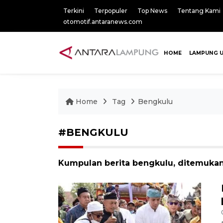
Terkini
Terpopuler
Top News
Tentang Kami
otomotif.antaranews.com
HOME
LAMPUNG 
Home
Tag
Bengkulu
#BENGKULU
Kumpulan berita bengkulu, ditemukan 