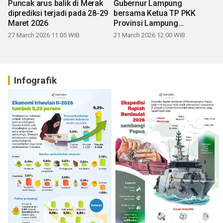
Puncak arus balik di Merak
Gubernur Lampung
diprediksi terjadi pada 28-29
bersama Ketua TP PKK
Maret 2026
Provinsi Lampung
mengucapkan Selamat Hari
27 March 2026 11:05 WIB
21 March 2026 12:00 WIB
Raya Idul Fitri 1447 H
Infografik