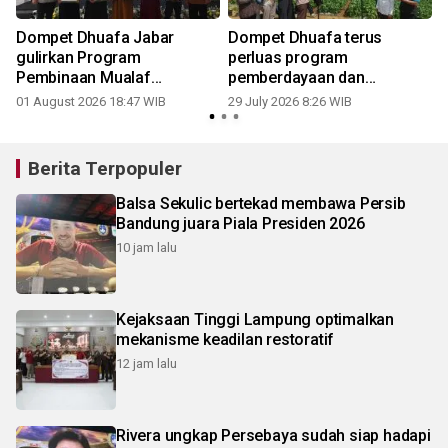
Dompet Dhuafa Jabar
Dompet Dhuafa terus
gulirkan Program
perluas program
Pembinaan Mualaf
pemberdayaan dan
1
Indonesia
ketahanan pangan
01 August 2026 18:47 WIB
29 July 2026 8:26 WIB
Berita Terpopuler
Balsa Sekulic bertekad membawa Persib
Bandung juara Piala Presiden 2026
10 jam lalu
Kejaksaan Tinggi Lampung optimalkan
mekanisme keadilan restoratif
12 jam lalu
Rivera ungkap Persebaya sudah siap hadapi