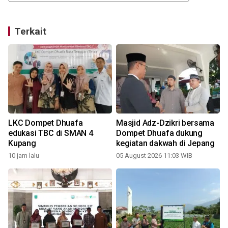
Terkait
LKC Dompet Dhuafa
Masjid Adz-Dzikri bersama
edukasi TBC di SMAN 4
Dompet Dhuafa dukung
Kupang
kegiatan dakwah di Jepang
10 jam lalu
05 August 2026 11:03 WIB
2