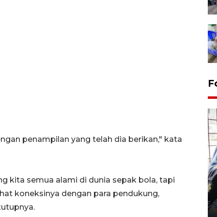
F
engan penampilan yang telah dia berikan," kata
Tingkat hunian hotel di
g kita semua alami di dunia sepak bola, tapi
Lampung naik pada Maret
ihat koneksinya dengan para pendukung,
2026
tutupnya.
12 May 2026 15:06 WIB