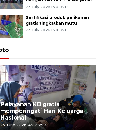
23 July 2026 16:01 WIB
Sertifikasi produk perikanan
gratis tingkatkan mutu
23 July 2026 13:18 WIB
oto
Pelayanan KB gratis
Aksi dam
memperingati Hari Keluarga
Lampung
Nasional
MBG
25 June 2026 14:02 WIB
22 June 2026 