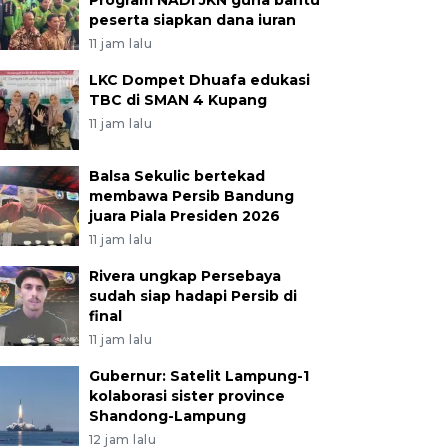
Program NADI JKN guna bantu
peserta siapkan dana iuran
11 jam lalu
LKC Dompet Dhuafa edukasi
TBC di SMAN 4 Kupang
11 jam lalu
Balsa Sekulic bertekad
membawa Persib Bandung
juara Piala Presiden 2026
11 jam lalu
Rivera ungkap Persebaya
sudah siap hadapi Persib di
final
11 jam lalu
Gubernur: Satelit Lampung-1
kolaborasi sister province
Shandong-Lampung
12 jam lalu