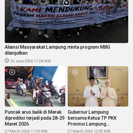
Aliansi Masyarakat Lampung minta program MBG
dilanjutkan
22 June 2026 17:28 WIB
Puncak arus balik di Merak
Gubernur Lampung
diprediksi terjadi pada 28-29
bersama Ketua TP PKK
Maret 2026
Provinsi Lampung
mengucapkan Selamat Hari
27 March 2026 11:05 WIB
21 March 2026 12:00 WIB