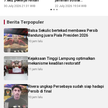
7.882 pekerja rentan
jaminan sosial
ketenagakerjaan
30 July 2026 21:31 WIB
22 July 2026 19:34 WIB
0
Berita Terpopuler
Balsa Sekulic bertekad membawa Persib
Bandung juara Piala Presiden 2026
10 jam lalu
Kejaksaan Tinggi Lampung optimalkan
mekanisme keadilan restoratif
11 jam lalu
Rivera ungkap Persebaya sudah siap hadapi
Persib di final
10 jam lalu