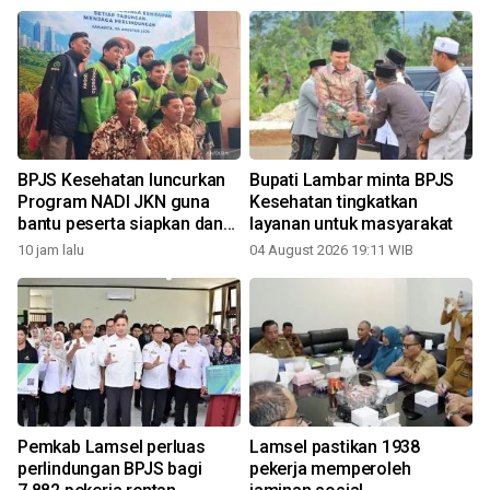
BPJS Kesehatan luncurkan
Bupati Lambar minta BPJS
Program NADI JKN guna
Kesehatan tingkatkan
bantu peserta siapkan dana
layanan untuk masyarakat
iuran
10 jam lalu
04 August 2026 19:11 WIB
1
Pemkab Lamsel perluas
Lamsel pastikan 1938
perlindungan BPJS bagi
pekerja memperoleh