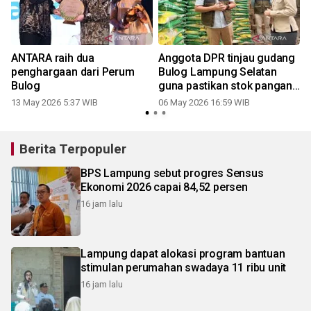
k
ANTARA raih dua
Anggota DPR tinjau gudang
penghargaan dari Perum
Bulog Lampung Selatan
Bulog
guna pastikan stok pangan
terjaga
13 May 2026 5:37 WIB
06 May 2026 16:59 WIB
Berita Terpopuler
BPS Lampung sebut progres Sensus
Ekonomi 2026 capai 84,52 persen
16 jam lalu
Lampung dapat alokasi program bantuan
stimulan perumahan swadaya 11 ribu unit
16 jam lalu