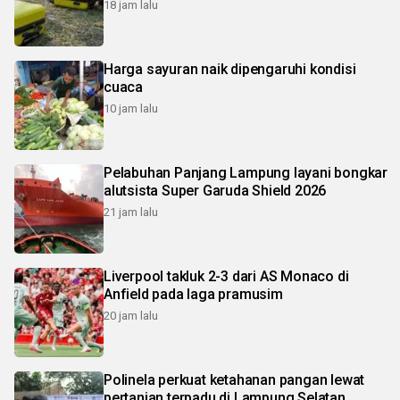
18 jam lalu
Harga sayuran naik dipengaruhi kondisi
cuaca
10 jam lalu
Pelabuhan Panjang Lampung layani bongkar
alutsista Super Garuda Shield 2026
21 jam lalu
Liverpool takluk 2-3 dari AS Monaco di
Anfield pada laga pramusim
20 jam lalu
Polinela perkuat ketahanan pangan lewat
pertanian terpadu di Lampung Selatan