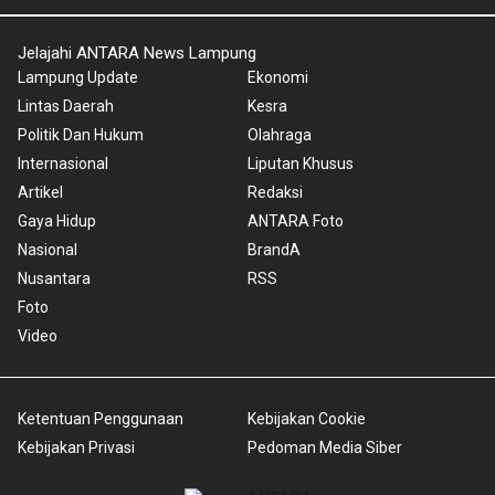
Jelajahi ANTARA News Lampung
Lampung Update
Ekonomi
Lintas Daerah
Kesra
Politik Dan Hukum
Olahraga
Internasional
Liputan Khusus
Artikel
Redaksi
Gaya Hidup
ANTARA Foto
Nasional
BrandA
Nusantara
RSS
Foto
Video
Ketentuan Penggunaan
Kebijakan Cookie
Kebijakan Privasi
Pedoman Media Siber