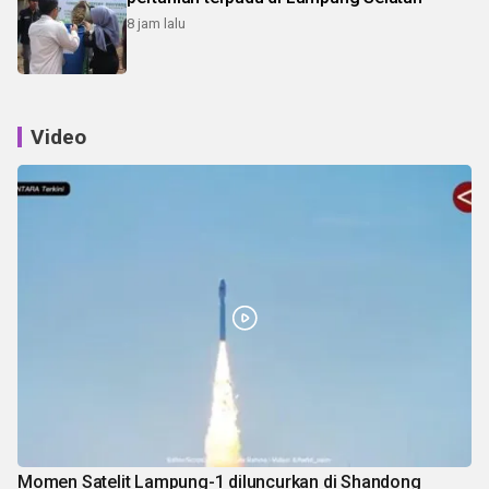
8 jam lalu
Video
Momen Satelit Lampung-1 diluncurkan di Shandong