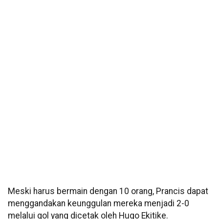
Meski harus bermain dengan 10 orang, Prancis dapat
menggandakan keunggulan mereka menjadi 2-0
melalui gol yang dicetak oleh Hugo Ekitike.