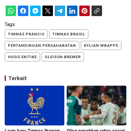
Tags:
TIMNAS PRANCIS
TIMNAS BRASIL
PERTANDINGAN PERSAHABATAN
KYLIAN MBAPPE
HUGO EKITIKE
GLEISON BREMER
Terkait
Logo baru Timnas Prancis
Olise pecahkan rekor assist