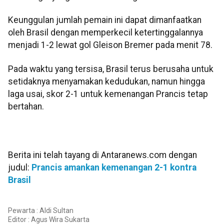
Keunggulan jumlah pemain ini dapat dimanfaatkan
oleh Brasil dengan memperkecil ketertinggalannya
menjadi 1-2 lewat gol Gleison Bremer pada menit 78.
Pada waktu yang tersisa, Brasil terus berusaha untuk
setidaknya menyamakan kedudukan, namun hingga
laga usai, skor 2-1 untuk kemenangan Prancis tetap
bertahan.
Berita ini telah tayang di Antaranews.com dengan
judul:
Prancis amankan kemenangan 2-1 kontra
Brasil
Pewarta : Aldi Sultan
Editor :
Agus Wira Sukarta