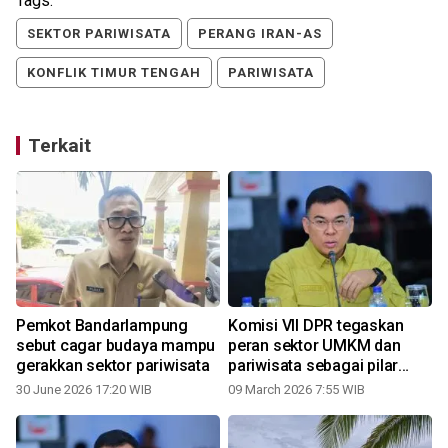
Tags:
SEKTOR PARIWISATA
PERANG IRAN-AS
KONFLIK TIMUR TENGAH
PARIWISATA
Terkait
Pemkot Bandarlampung
Komisi VII DPR tegaskan
sebut cagar budaya mampu
peran sektor UMKM dan
gerakkan sektor pariwisata
pariwisata sebagai pilar
ekonomi daerah
30 June 2026 17:20 WIB
09 March 2026 7:55 WIB