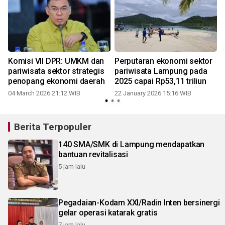
t
Komisi VII DPR: UMKM dan
Perputaran ekonomi sektor
pariwisata sektor strategis
pariwisata Lampung pada
penopang ekonomi daerah
2025 capai Rp53,11 triliun
04 March 2026 21:12 WIB
22 January 2026 15:16 WIB
Berita Terpopuler
140 SMA/SMK di Lampung mendapatkan
bantuan revitalisasi
5 jam lalu
Pegadaian-Kodam XXI/Radin Inten bersinergi
gelar operasi katarak gratis
7 jam lalu