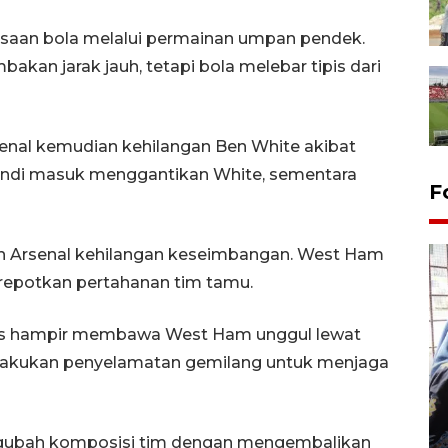
saan bola melalui permainan umpan pendek.
akan jarak jauh, tetapi bola melebar tipis dari
nal kemudian kehilangan Ben White akibat
endi masuk menggantikan White, sementara
F
h Arsenal kehilangan keseimbangan. West Ham
erepotkan pertahanan tim tamu.
nos hampir membawa West Ham unggul lewat
elakukan penyelamatan gemilang untuk menjaga
Tingkat hunian hotel di
Lampung naik pada Maret
2026
ngubah komposisi tim dengan mengembalikan