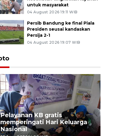
untuk masyarakat
04 August 2026 19:11 WIB
Persib Bandung ke final Piala
Presiden seusai kandaskan
Persija 2-1
04 August 2026 19:07 WIB
oto
Pelayanan KB gratis
Aksi dam
memperingati Hari Keluarga
Lampung
Nasional
MBG