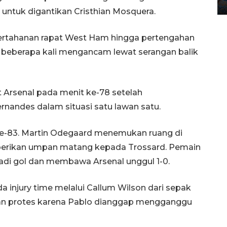
12 May 2026 15:06 WIB
uar untuk digantikan Cristhian Mosquera.
ertahanan rapat West Ham hingga pertengahan
 beberapa kali mengancam lewat serangan balik
 Arsenal pada menit ke-78 setelah
andes dalam situasi satu lawan satu.
ke-83. Martin Odegaard menemukan ruang di
erikan umpan matang kepada Trossard. Pemain
adi gol dan membawa Arsenal unggul 1-0.
njury time melalui Callum Wilson dari sepak
an protes karena Pablo dianggap mengganggu