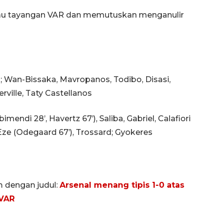
au tayangan VAR dan memutuskan menganulir
Wan-Bissaka, Mavropanos, Todibo, Disasi,
ville, Taty Castellanos
mendi 28’, Havertz 67’), Saliba, Gabriel, Calafiori
 Eze (Odegaard 67’), Trossard; Gyokeres
m dengan judul:
Arsenal menang tipis 1-0 atas
 VAR