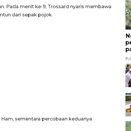
an. Pada menit ke-9, Trossard nyaris membawa
ntun dari sepak pojok.
N
p
p
8 j
st Ham, sementara percobaan keduanya