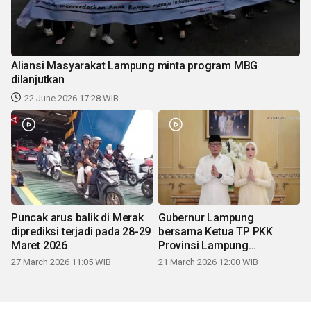
Aliansi Masyarakat Lampung minta program MBG
dilanjutkan
22 June 2026 17:28 WIB
Puncak arus balik di Merak
Gubernur Lampung
diprediksi terjadi pada 28-29
bersama Ketua TP PKK
Maret 2026
Provinsi Lampung
mengucapkan Selamat Hari
27 March 2026 11:05 WIB
21 March 2026 12:00 WIB
Raya Idul Fitri 1447 H