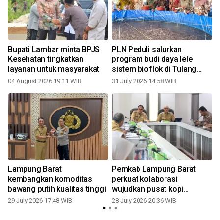
Bupati Lambar minta BPJS
PLN Peduli salurkan
Kesehatan tingkatkan
program budi daya lele
layanan untuk masyarakat
sistem bioflok di Tulang
Bawang Barat
04 August 2026 19:11 WIB
31 July 2026 14:58 WIB
2
i
Lampung Barat
Pemkab Lampung Barat
kembangkan komoditas
perkuat kolaborasi
bawang putih kualitas tinggi
wujudkan pusat kopi
robusta nasional
29 July 2026 17:48 WIB
28 July 2026 20:36 WIB
2