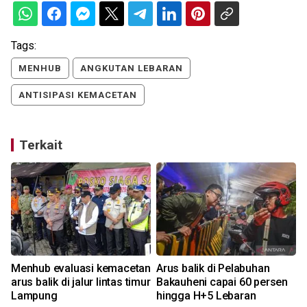
Tags:
MENHUB
ANGKUTAN LEBARAN
ANTISIPASI KEMACETAN
Terkait
Menhub evaluasi kemacetan
Arus balik di Pelabuhan
arus balik di jalur lintas timur
Bakauheni capai 60 persen
-
Lampung
hingga H+5 Lebaran