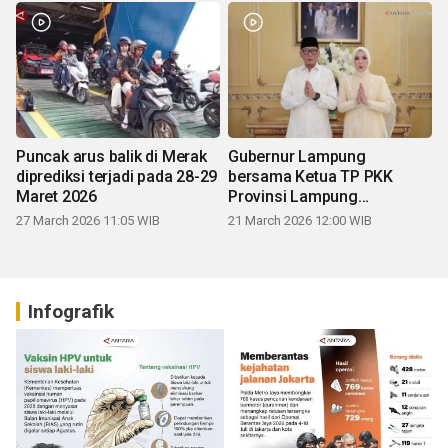
Puncak arus balik di Merak
Gubernur Lampung
diprediksi terjadi pada 28-29
bersama Ketua TP PKK
Maret 2026
Provinsi Lampung
mengucapkan Selamat Hari
27 March 2026 11:05 WIB
21 March 2026 12:00 WIB
Raya Idul Fitri 1447 H
Infografik