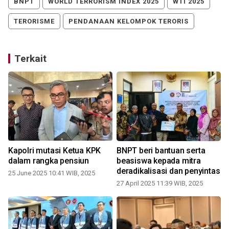
BNPT
WORLD TERRORISM INDEX 2025
WTI 2025
TERORISME
PENDANAAN KELOMPOK TERORIS
Terkait
Kapolri mutasi Ketua KPK
BNPT beri bantuan serta
dalam rangka pensiun
beasiswa kepada mitra
deradikalisasi dan penyintas
25 June 2025 10:41 WIB, 2025
27 April 2025 11:39 WIB, 2025
1