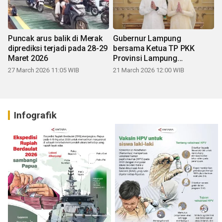
Puncak arus balik di Merak
Gubernur Lampung
diprediksi terjadi pada 28-29
bersama Ketua TP PKK
Maret 2026
Provinsi Lampung
mengucapkan Selamat Hari
27 March 2026 11:05 WIB
21 March 2026 12:00 WIB
Raya Idul Fitri 1447 H
Infografik