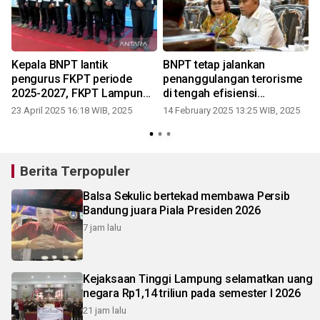
Kepala BNPT lantik
BNPT tetap jalankan
pengurus FKPT periode
penanggulangan terorisme
2025-2027, FKPT Lampung
di tengah efisiensi
diketuai M Firsada
anggaran
23 April 2025 16:18 WIB, 2025
14 February 2025 13:25 WIB, 2025
1
Berita Terpopuler
Balsa Sekulic bertekad membawa Persib
Bandung juara Piala Presiden 2026
7 jam lalu
Kejaksaan Tinggi Lampung selamatkan uang
negara Rp1,14 triliun pada semester I 2026
21 jam lalu